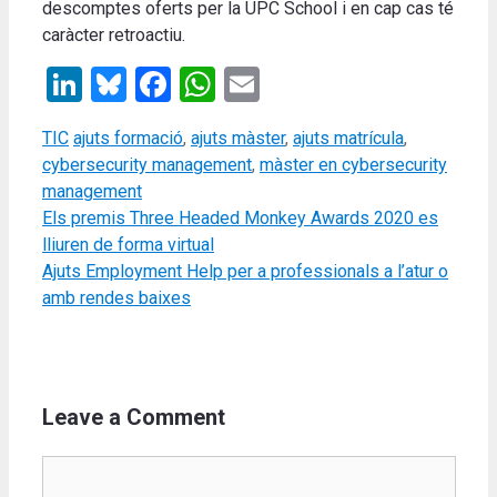
descomptes oferts per la UPC School i en cap cas té
caràcter retroactiu.
LinkedIn
Bluesky
Facebook
WhatsApp
Email
Categories
Tags
TIC
ajuts formació
,
ajuts màster
,
ajuts matrícula
,
cybersecurity management
,
màster en cybersecurity
management
Els premis Three Headed Monkey Awards 2020 es
lliuren de forma virtual
Ajuts Employment Help per a professionals a l’atur o
amb rendes baixes
Leave a Comment
Comment