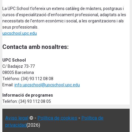
La UPC School t’ofereix un extens catàleg de màsters, postgraus i
cursos d'especialització d’enfocament professional, adaptats a les
necessitats de l’entorn econòmic i social, a les organitzacions i als
seus professionals.
upcschool.upc.edu
Contacta amb nosaltres:
UPC School
C/ Badajoz 73-77
08005 Barcelona
Teléfono: (34) 93 112 08 08
Email:
info.upcschool@upcschool.upc.edu
Informació de programes
Telèfon: (34) 93 112 08 05
Aviso legal
© -
Política de cookies
-
Política de
privacidad
(2026)