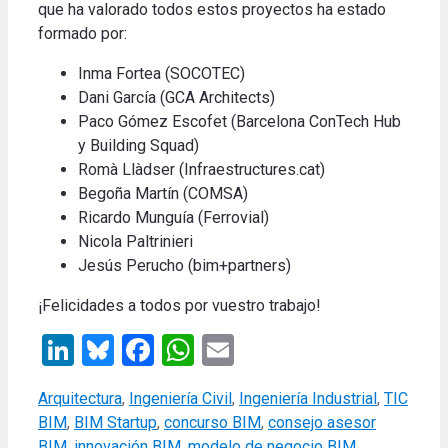
que ha valorado todos estos proyectos ha estado
formado por
:
Inma Fortea (SOCOTEC)
Dani García (GCA Architects)
Paco Gómez Escofet (Barcelona ConTech Hub
y Building Squad)
Romà Llàdser (Infraestructures.cat)
Begoña Martín (COMSA)
Ricardo Munguía (Ferrovial)
Nicola Paltrinieri
Jesús Perucho (bim+partners)
¡Felicidades a todos por vuestro trabajo!
LinkedIn
Bluesky
Facebook
WhatsApp
Email
Categories
Arquitectura
,
Ingeniería Civil
,
Ingeniería Industrial
,
TIC
Tags
BIM
,
BIM Startup
,
concurso BIM
,
consejo asesor
BIM
,
innovación BIM
,
modelo de negocio BIM
,