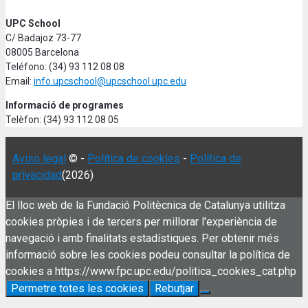
UPC School
C/ Badajoz 73-77
08005 Barcelona
Teléfono: (34) 93 112 08 08
Email:
info.upcschool@upcschool.upc.edu
Informació de programes
Telèfon: (34) 93 112 08 05
Aviso legal
© -
Política de cookies
-
Política de
privacidad
(2026)
El lloc web de la Fundació Politècnica de Catalunya utilitza
cookies pròpies i de tercers per millorar l'experiència de
navegació i amb finalitats estadístiques. Per obtenir més
informació sobre les cookies podeu consultar la política de
cookies a https://www.fpc.upc.edu/politica_cookies_cat.php
Permetre totes les cookies
Rebutjar