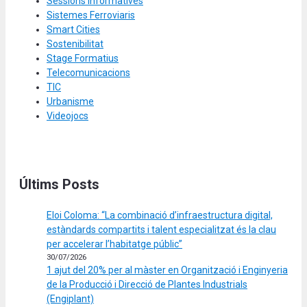
Sessions Informatives
Sistemes Ferroviaris
Smart Cities
Sostenibilitat
Stage Formatius
Telecomunicacions
TIC
Urbanisme
Videojocs
Últims Posts
Eloi Coloma: “La combinació d’infraestructura digital,
estàndards compartits i talent especialitzat és la clau
per accelerar l’habitatge públic”
30/07/2026
1 ajut del 20% per al màster en Organització i Enginyeria
de la Producció i Direcció de Plantes Industrials
(Engiplant)