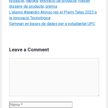
producte
,
haptika
,
innovació de producte
,
màster
disseny de producte
,
premis
L’alumni Alejandro Alonso rep el Premi Talgo 2025 a
la Innovació Tecnològica
Seminari en bases de dades per a estudiantat UPC
Leave a Comment
Comment
Name
Email