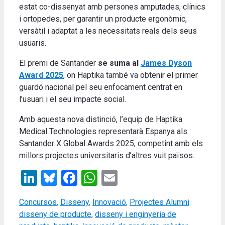
estat co-dissenyat amb persones amputades, clínics
i ortopedes, per garantir un producte ergonòmic,
versàtil i adaptat a les necessitats reals dels seus
usuaris.
El premi de Santander
se suma al
James Dyson
Award 2025
, on Haptika també va obtenir el primer
guardó nacional pel seu enfocament centrat en
l’usuari i el seu impacte social.
Amb aquesta nova distinció, l’equip de Haptika
Medical Technologies representarà Espanya als
Santander X Global Awards 2025, competint amb els
millors projectes universitaris d’altres vuit països.
LinkedIn
Bluesky
Facebook
WhatsApp
Email
Categories
Tags
Concursos
,
Disseny
,
Innovació
,
Projectes Alumni
disseny de producte
,
disseny i enginyeria de