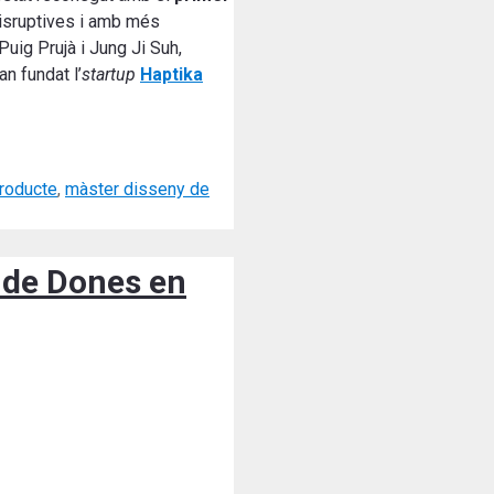
isruptives i amb més
uig Prujà i Jung Ji Suh,
an fundat l’
startup
Haptika
producte
,
màster disseny de
l de Dones en