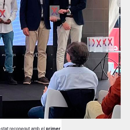
 estat reconegut amb el
primer