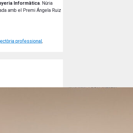
nyeria Informàtica
. Núria
onada amb el Premi Ángela Ruiz
jectòria professional
,