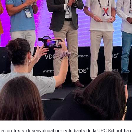
litzen pròtesis, desenvolupat per estudiants de la UPC School, ha