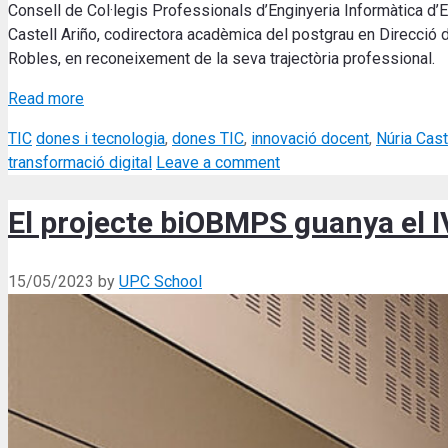
Consell de Col·legis Professionals d’Enginyeria Informàtica d’E
Castell Ariño, codirectora acadèmica del postgrau en Direcció 
Robles, en reconeixement de la seva trajectòria professional.
Read more
Categories
Tags
TIC
dones i tecnologia
,
dones TIC
,
innovació docent
,
Núria Cast
transformació digital
Leave a comment
El projecte biOBMPS guanya el 
15/05/2023
by
UPC School