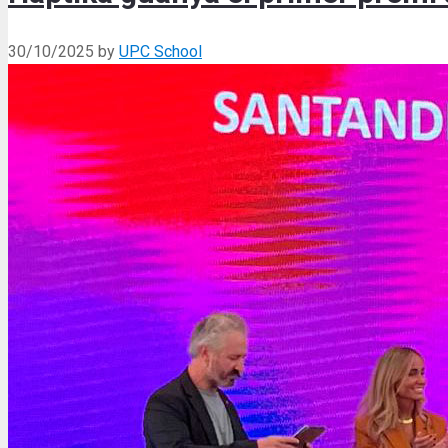
30/10/2025
by
UPC School