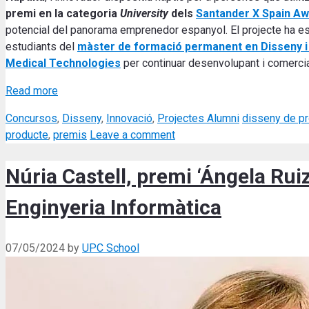
premi en la categoria
University
dels
Santander X Spain A
potencial del panorama emprenedor espanyol. El projecte ha est
estudiants del
màster de formació permanent en Disseny 
Medical Technologies
per continuar desenvolupant i comercia
Read more
Categories
Tags
Concursos
,
Disseny
,
Innovació
,
Projectes Alumni
disseny de p
producte
,
premis
Leave a comment
Núria Castell, premi ‘Ángela Rui
Enginyeria Informàtica
07/05/2024
by
UPC School