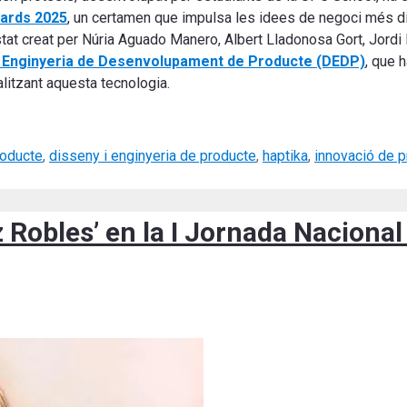
wards 2025
, un certamen que impulsa les idees de negoci més d
at creat per Núria Aguado Manero, Albert Lladonosa Gort, Jordi P
i Enginyeria de Desenvolupament de Producte (DEDP)
, que h
litzant aquesta tecnologia.
roducte
,
disseny i enginyeria de producte
,
haptika
,
innovació de 
z Robles’ en la I Jornada Naciona