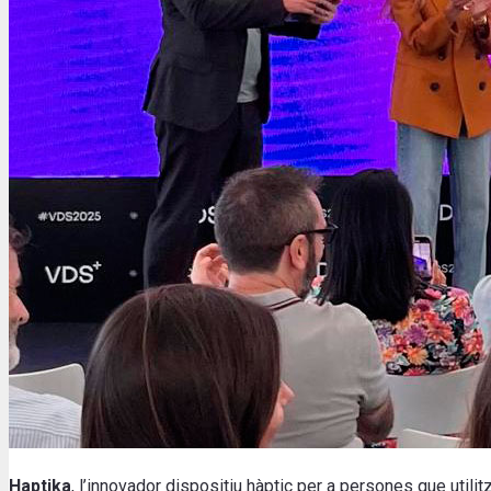
Haptika
, l’innovador dispositiu hàptic per a persones que uti