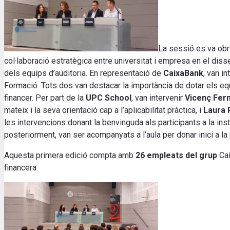
La sessió es va obri
col·laboració estratègica entre universitat i empresa en el d
dels equips d’auditoria. En representació de
CaixaBank
, van in
Formació. Tots dos van destacar la importància de dotar els eq
financer. Per part de la
UPC School
, van intervenir
Vicenç Fer
mateix i la seva orientació cap a l’aplicabilitat pràctica, i
Laura 
les intervencions donant la benvinguda als participants a la ins
posteriorment, van ser acompanyats a l’aula per donar inici a la
Aquesta primera edició compta amb
26 empleats del grup
Cai
financera.