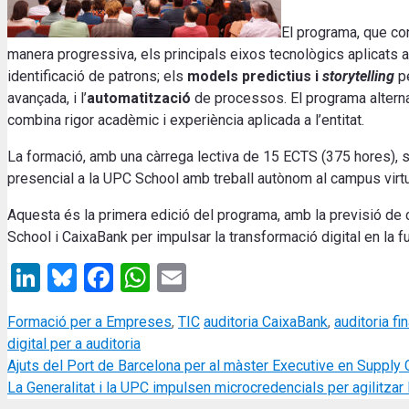
El programa, que con
manera progressiva, els principals eixos tecnològics aplicats a l
identificació de patrons; els
models predictius i
storytelling
pe
avançada, i l’
automatització
de processos. El programa alterna
combina rigor acadèmic i experiència aplicada a l’entitat.
La formació, amb una càrrega lectiva de 15 ECTS (375 hores), 
presencial a la UPC School amb treball autònom al campus virtu
Aquesta és la primera edició del programa, amb la previsió de 
School i CaixaBank per impulsar la transformació digital en la fu
LinkedIn
Bluesky
Facebook
WhatsApp
Email
Categories
Tags
Formació per a Empreses
,
TIC
auditoria CaixaBank
,
auditoria fi
digital per a auditoria
Ajuts del Port de Barcelona per al màster Executive en Suppl
La Generalitat i la UPC impulsen microcredencials per agilitzar 