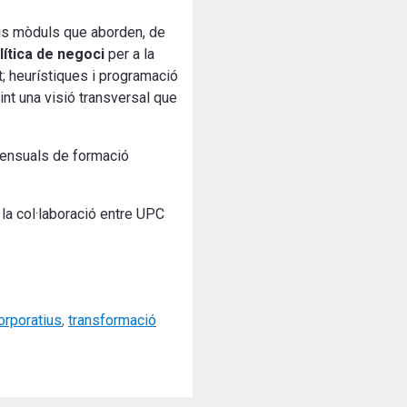
 sis mòduls que aborden, de
lítica de negoci
per a la
at; heurístiques i programació
nt una visió transversal que
mensuals de formació
la col·laboració entre UPC
rporatius
,
transformació