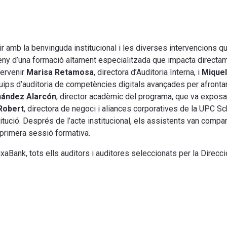
r amb la benvinguda institucional i les diverses intervencions qu
isseny d’una formació altament especialitzada que impacta direc
tervenir
Marisa Retamosa
, directora d’Auditoria Interna, i
Miquel
uips d’auditoria de competències digitals avançades per afrontar
nández Alarcón
, director acadèmic del programa, que va exposa
Robert
, directora de negoci i aliances corporatives de la UPC S
titució. Després de l’acte institucional, els assistents van compa
 primera sessió formativa.
xaBank, tots ells auditors i auditores seleccionats per la Direcció