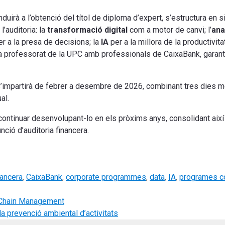
duirà a l’obtenció del títol de diploma d’expert, s’estructura en
’auditoria: la
transformació digital
com a motor de canvi; l’
ana
r a la presa de decisions; la
IA
per a la millora de la productivit
 professorat de la UPC amb professionals de CaixaBank, garanti
s’impartirà de febrer a desembre de 2026, combinant tres dies 
al.
continuar desenvolupant-lo en els pròxims anys, consolidant així 
nció d’auditoria financera.
nancera
,
CaixaBank
,
corporate programmes
,
data
,
IA
,
programes co
y Chain Management
la prevenció ambiental d’activitats