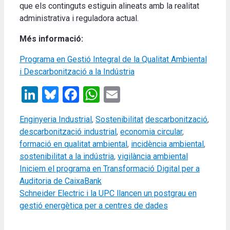
que els continguts estiguin alineats amb la realitat
administrativa i reguladora actual.
Més informació:
Programa en Gestió Integral de la Qualitat Ambiental
i Descarbonització a la Indústria
LinkedIn
Bluesky
Facebook
WhatsApp
Email
Categories
Tags
Enginyeria Industrial
,
Sostenibilitat
descarbonització
,
descarbonització industrial
,
economia circular
,
formació en qualitat ambiental
,
incidència ambiental
,
sostenibilitat a la indústria
,
vigilància ambiental
Iniciem el programa en Transformació Digital per a
Auditoria de CaixaBank
Schneider Electric i la UPC llancen un postgrau en
gestió energètica per a centres de dades