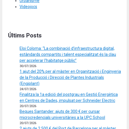
Urbanisme
Videojocs
Últims Posts
Eloi Coloma: “La combinació d’infraestructura digital,
estàndards compartits i talent especialitzat és la clau
per accelerar l’habitatge públic”
30/07/2026
1 ajut del 20% per al màster en Organització i Enginyeria
de la Producció i Direcció de Plantes Industrials
(Engiplant)
24/07/2026
Finalitza la 1a edició del postgrau en Gestió Energètica
en Centres de Dades, impulsat per Schneider Electric
20/07/2026
Beques Santander: ajuts de 300 € per cursar
microcredencials universitàries a la UPC School
20/07/2026
2 ajuts de 2.500 € del Port de Barcelona per al màster