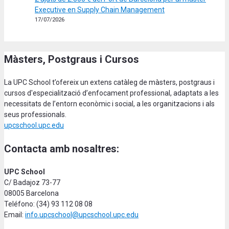
Executive en Supply Chain Management
17/07/2026
Màsters, Postgraus i Cursos
La UPC School t’ofereix un extens catàleg de màsters, postgraus i
cursos d'especialització d’enfocament professional, adaptats a les
necessitats de l’entorn econòmic i social, a les organitzacions i als
seus professionals.
upcschool.upc.edu
Contacta amb nosaltres:
UPC School
C/ Badajoz 73-77
08005 Barcelona
Teléfono: (34) 93 112 08 08
Email:
info.upcschool@upcschool.upc.edu