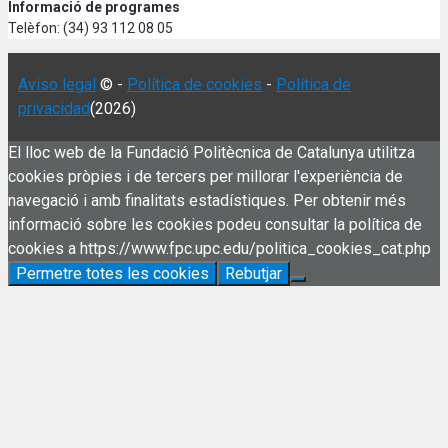
Informació de programes
Telèfon: (34) 93 112 08 05
Aviso legal
© -
Política de cookies
-
Política de
privacidad
(2026)
El lloc web de la Fundació Politècnica de Catalunya utilitza
cookies pròpies i de tercers per millorar l'experiència de
navegació i amb finalitats estadístiques. Per obtenir més
informació sobre les cookies podeu consultar la política de
cookies a https://www.fpc.upc.edu/politica_cookies_cat.php
Permetre totes les cookies
Rebutjar