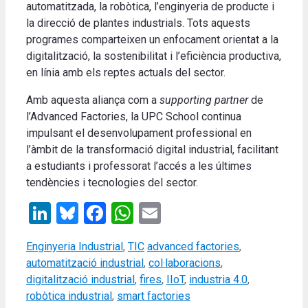
automatitzada, la robòtica, l’enginyeria de producte i
la direcció de plantes industrials. Tots aquests
programes comparteixen un enfocament orientat a la
digitalització, la sostenibilitat i l’eficiència productiva,
en línia amb els reptes actuals del sector.
Amb aquesta aliança com a
supporting partner
de
l’Advanced Factories, la UPC School continua
impulsant el desenvolupament professional en
l’àmbit de la transformació digital industrial, facilitant
a estudiants i professorat l’accés a les últimes
tendències i tecnologies del sector.
LinkedIn
Bluesky
Facebook
WhatsApp
Email
Categories
Tags
Enginyeria Industrial
,
TIC
advanced factories
,
automatització industrial
,
col·laboracions
,
digitalització industrial
,
fires
,
IIoT
,
industria 4.0
,
robòtica industrial
,
smart factories