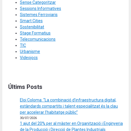
Sense Categoritzar
Sessions Informatives
Sistemes Ferroviaris
Smart Cities
Sostenibilitat
Stage Formatius
Telecomunicacions
TIC
Urbanisme
Videojocs
Últims Posts
Eloi Coloma: “La combinació d’infraestructura digital,
estàndards compartits i talent especialitzat és la clau
per accelerar l’habitatge públic”
30/07/2026
1 ajut del 20% per al màster en Organització i Enginyeria
de la Producció i Direcció de Plantes Industrials