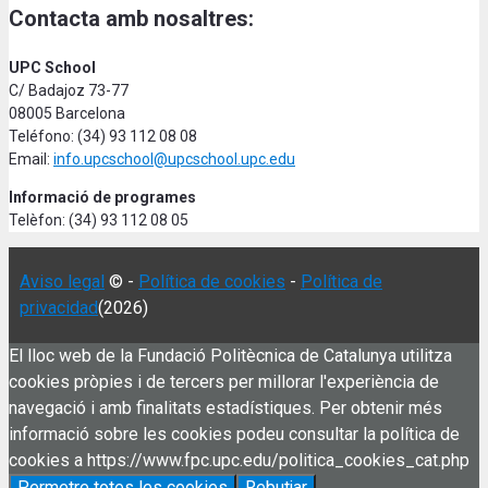
Contacta amb nosaltres:
UPC School
C/ Badajoz 73-77
08005 Barcelona
Teléfono: (34) 93 112 08 08
Email:
info.upcschool@upcschool.upc.edu
Informació de programes
Telèfon: (34) 93 112 08 05
Aviso legal
© -
Política de cookies
-
Política de
privacidad
(2026)
El lloc web de la Fundació Politècnica de Catalunya utilitza
cookies pròpies i de tercers per millorar l'experiència de
navegació i amb finalitats estadístiques. Per obtenir més
informació sobre les cookies podeu consultar la política de
cookies a https://www.fpc.upc.edu/politica_cookies_cat.php
Permetre totes les cookies
Rebutjar