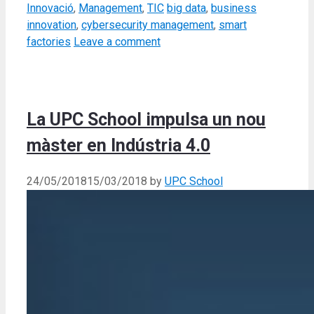
Tags
Innovació
,
Management
,
TIC
big data
,
business
innovation
,
cybersecurity management
,
smart
factories
Leave a comment
La UPC School impulsa un nou
màster en Indústria 4.0
24/05/2018
15/03/2018
by
UPC School