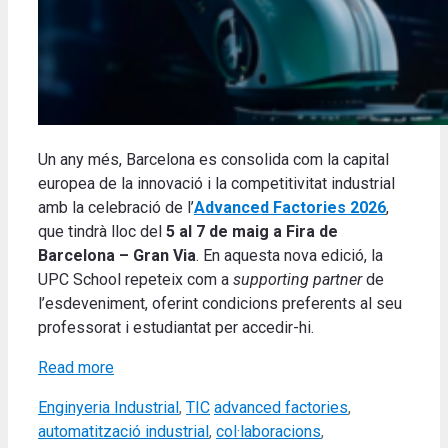
Un any més, Barcelona es consolida com la capital
europea de la innovació i la competitivitat industrial
amb la celebració de l’
Advanced Factories 2026
,
que tindrà lloc del
5 al 7 de maig a Fira de
Barcelona – Gran Via
. En aquesta nova edició, la
UPC School repeteix com a
supporting partner
de
l’esdeveniment, oferint condicions preferents al seu
professorat i estudiantat per accedir-hi.
Read more
Categories
Tags
Enginyeria Industrial
,
TIC
advanced factories
,
automatització industrial
,
col·laboracions
,