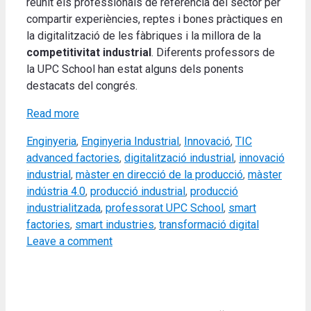
reunit els professionals de referència del sector per
compartir experiències, reptes i bones pràctiques en
la digitalització de les fàbriques i la millora de la
competitivitat industrial
. Diferents professors de
la UPC School han estat alguns dels ponents
destacats del congrés.
Read more
Categories
Tags
Enginyeria
,
Enginyeria Industrial
,
Innovació
,
TIC
advanced factories
,
digitalització industrial
,
innovació
industrial
,
màster en direcció de la producció
,
màster
indústria 4.0
,
producció industrial
,
producció
industrialitzada
,
professorat UPC School
,
smart
factories
,
smart industries
,
transformació digital
Leave a comment