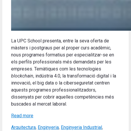
La UPC School presenta, entre la seva oferta de
màsters i postgraus per al proper curs acadèmic,
nous programes formatius per especialitzar-se en
els perfils professionals més demandats per les
empreses. Temàtiques com les tecnologies
blockchain
, indústria 4.0, la transformació digital i la
innovació, el big data o la ciberseguretat centren
aquests programes professionalitzadors,
dissenyats per cobrir aquelles competències més
buscades al mercat laboral.
Read more
Categories
Arquitectura
,
Enginyeria
,
Enginyeria Industrial
,