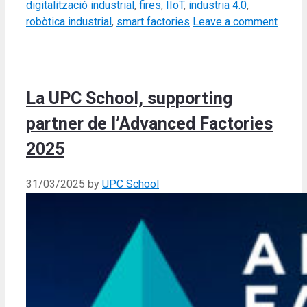
digitalització industrial
,
fires
,
IIoT
,
industria 4.0
,
robòtica industrial
,
smart factories
Leave a comment
La UPC School, supporting
partner de l’Advanced Factories
2025
31/03/2025
by
UPC School