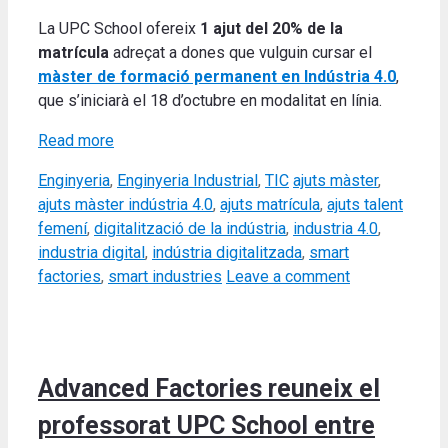
La UPC School ofereix
1 ajut del 20% de la
matrícula
adreçat a dones que vulguin cursar el
màster de formació permanent en Indústria 4.0
,
que s’iniciarà el 18 d’octubre en modalitat en línia.
Read more
Categories
Tags
Enginyeria
,
Enginyeria Industrial
,
TIC
ajuts màster
,
ajuts màster indústria 4.0
,
ajuts matrícula
,
ajuts talent
femení
,
digitalització de la indústria
,
industria 4.0
,
industria digital
,
indústria digitalitzada
,
smart
factories
,
smart industries
Leave a comment
Advanced Factories reuneix el
professorat UPC School entre