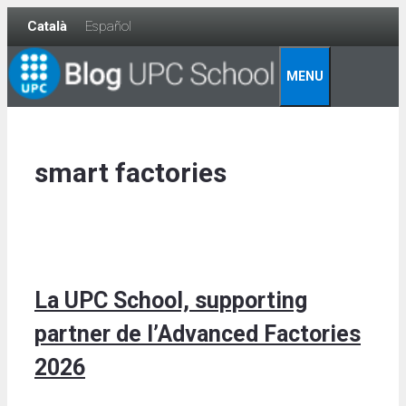
Skip
Català
Español
to
content
MENU
smart factories
La UPC School, supporting
partner de l’Advanced Factories
2026