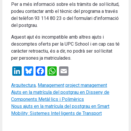
Per a més informació sobre els tràmits de sol·licitud,
podeu contactar amb el tècnic del programa a través
del telèfon 93 114 80 23 o del formulari d’informació
del postgrau.
Aquest ajut és incompatible amb altres ajuts i
descomptes oferts per la UPC School i en cap cas té
caràcter retroactiu, és a dir, no podrà ser sol·licitat
per persones ja matriculades.
LinkedIn
Bluesky
Facebook
WhatsApp
Email
Categories
Tags
Arquitectura
,
Management
project management
Ajuts en la matrícula del postgrau en Disseny de
Components Metàl·lics i Polimèrics
Nous ajuts en la matrícula del postgrau en Smart
Mobility: Sistemes Intel·ligents de Transport