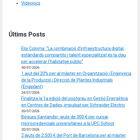
Videojocs
Últims Posts
Eloi Coloma: “La combinació d’infraestructura digital,
estàndards compartits i talent especialitzat és la clau
per accelerar l’habitatge públic”
30/07/2026
1 ajut del 20% per al màster en Organització i Enginyeria
de la Producció i Direcció de Plantes Industrials
(Engiplant)
24/07/2026
Finalitza la 1a edició del postgrau en Gestió Energètica
en Centres de Dades, impulsat per Schneider Electric
20/07/2026
Beques Santander: ajuts de 300 € per cursar
microcredencials universitàries a la UPC School
20/07/2026
2 ajuts de 2.500 € del Port de Barcelona per al màster