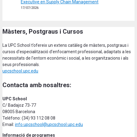
Executive en Supply Chain Management
17/07/2026
Màsters, Postgraus i Cursos
La UPC School t’ofereix un extens catàleg de màsters, postgraus i
cursos d'especialització d’enfocament professional, adaptats a les
necessitats de l’entorn econòmic i social, a les organitzacions i als
seus professionals.
upcschool.upc.edu
Contacta amb nosaltres:
UPC School
C/ Badajoz 73-77
08005 Barcelona
Teléfono: (34) 93 112 08 08
Email:
info.upcschool@upcschool.upc.edu
Informació de programes