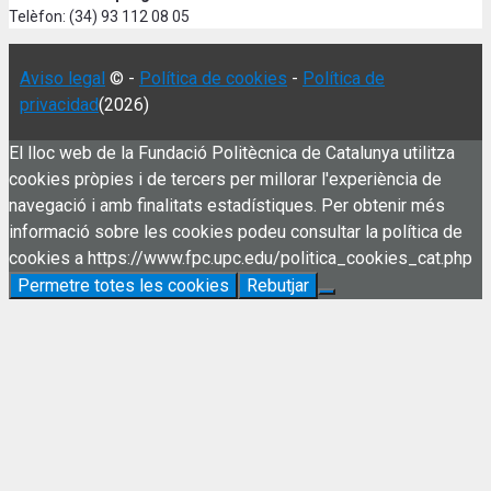
Telèfon: (34) 93 112 08 05
Aviso legal
© -
Política de cookies
-
Política de
privacidad
(2026)
El lloc web de la Fundació Politècnica de Catalunya utilitza
cookies pròpies i de tercers per millorar l'experiència de
navegació i amb finalitats estadístiques. Per obtenir més
informació sobre les cookies podeu consultar la política de
cookies a https://www.fpc.upc.edu/politica_cookies_cat.php
Permetre totes les cookies
Rebutjar