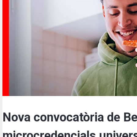
Nova convocatòria de Be
microcredencials univers