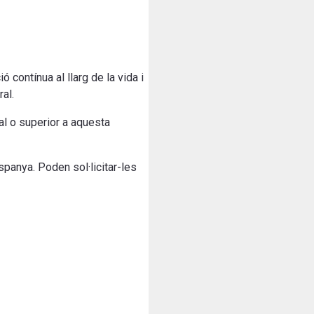
ó contínua al llarg de la vida i
al.
al o superior a aquesta
spanya. Poden sol·licitar-les