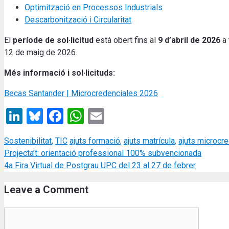
Optimització en Processos Industrials
Descarbonització i Circularitat
El
període de sol·licitud
està obert fins al
9 d’abril de 2026
a 
12 de maig de 2026.
Més informació i sol·licituds:
Becas Santander | Microcredenciales 2026
LinkedIn
Bluesky
Facebook
WhatsApp
Email
Categories
Tags
Sostenibilitat
,
TIC
ajuts formació
,
ajuts matrícula
,
ajuts microcr
Projecta’t: orientació professional 100% subvencionada
4a Fira Virtual de Postgrau UPC del 23 al 27 de febrer
Leave a Comment
Comment