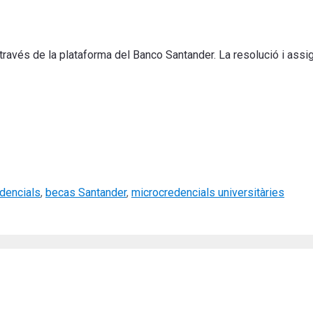
través de la plataforma del Banco Santander. La resolució i assign
edencials
,
becas Santander
,
microcredencials universitàries