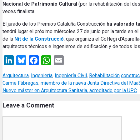
Nacional de Patrimonio Cultural
(por la rehabilitación del d
veces finalista.
El jurado de los Premios Cataluña Construcción
ha valorado t
tendrá lugar el próximo miércoles 27 de junio por la tarde en el 
de la
Nit de la Construcció
, que organiza el
Col·legi d’Aparell
arquitectos técnicos e ingenieros de edificación y de todos los
LinkedIn
Bluesky
Facebook
WhatsApp
Email
Categories
Tags
Arquitectura
,
Ingeniería
,
Ingeniería Civil
,
Rehabilitación
construc
Carme Fàbregas, miembro de la nueva Junta Directiva del MaaS
Nuevo máster en Arquitectura Sanitaria, acreditado por la UPC
Leave a Comment
Comment