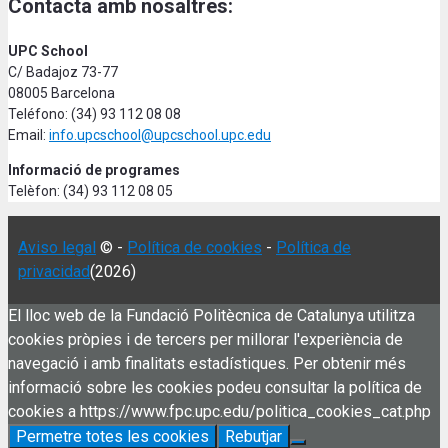
Contacta amb nosaltres:
UPC School
C/ Badajoz 73-77
08005 Barcelona
Teléfono: (34) 93 112 08 08
Email:
info.upcschool@upcschool.upc.edu
Informació de programes
Telèfon: (34) 93 112 08 05
Aviso legal
© -
Política de cookies
-
Política de
privacidad
(2026)
El lloc web de la Fundació Politècnica de Catalunya utilitza
cookies pròpies i de tercers per millorar l'experiència de
navegació i amb finalitats estadístiques. Per obtenir més
informació sobre les cookies podeu consultar la política de
cookies a https://www.fpc.upc.edu/politica_cookies_cat.php
Permetre totes les cookies
Rebutjar