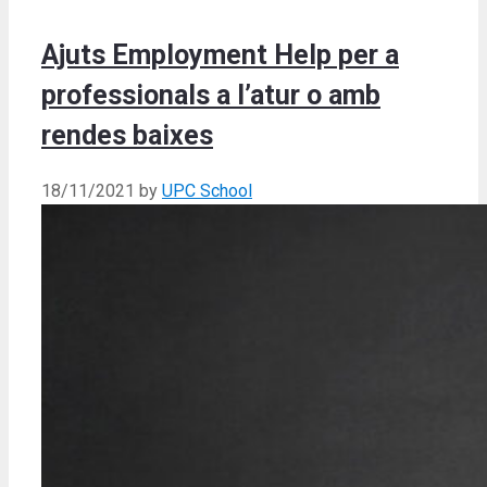
Ajuts Employment Help per a
professionals a l’atur o amb
rendes baixes
18/11/2021
by
UPC School