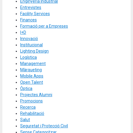
Enginyeria Industrial
Entrevistes
Facility Services
Finances
Formació per a Empreses
I+D
Innovació
Institucional
Lighting Design
Logística
Management
Màrqueting
Mobile Apps
Open Talent
Òptica
Projectes Alumni
Promocions
Recerca
Rehabilitació
Salut
Seguretat i Protecció Civil
Sense Categoritzar