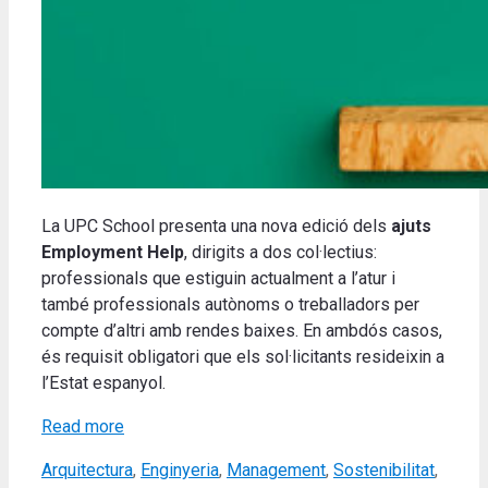
La UPC School presenta una nova edició dels
ajuts
Employment Help
, dirigits a dos col·lectius:
professionals que estiguin actualment a l’atur i
també professionals autònoms o treballadors per
compte d’altri amb rendes baixes. En ambdós casos,
és requisit obligatori que els sol·licitants resideixin a
l’Estat espanyol.
Read more
Categories
Arquitectura
,
Enginyeria
,
Management
,
Sostenibilitat
,