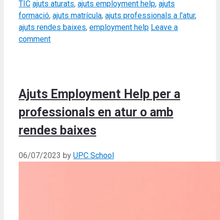
Tags
TIC
ajuts aturats
,
ajuts employment help
,
ajuts
formació
,
ajuts matrícula
,
ajuts professionals a l'atur
,
ajuts rendes baixes
,
employment help
Leave a
comment
Ajuts Employment Help per a
professionals en atur o amb
rendes baixes
06/07/2023
by
UPC School