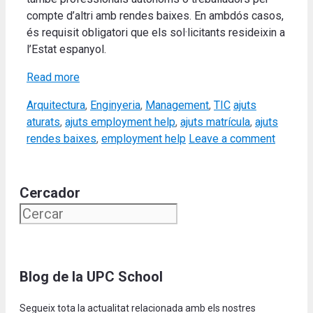
compte d’altri amb rendes baixes. En ambdós casos,
és requisit obligatori que els sol·licitants resideixin a
l’Estat espanyol.
Read more
Categories
Tags
Arquitectura
,
Enginyeria
,
Management
,
TIC
ajuts
aturats
,
ajuts employment help
,
ajuts matrícula
,
ajuts
rendes baixes
,
employment help
Leave a comment
Cercador
Blog de la UPC School
Segueix tota la actualitat relacionada amb els nostres