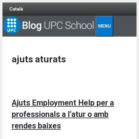
Skip
Català
to
content
MENU
ajuts aturats
Ajuts Employment Help per a
professionals a l’atur o amb
rendes baixes