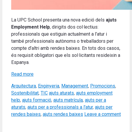
La UPC School presenta una nova edició dels
ajuts
Employment Help
, dirigits dos col·lectius:
professionals que estiguin actualment a l’atur i
també professionals autònoms o treballadors per
compte d’altri amb rendes baixes. En tots dos casos,
és requisit obligatori que els sol·licitants resideixin a
Espanya.
Read more
Categories
Arquitectura
,
Enginyeria
,
Management
,
Promocions
,
Tags
Sostenibilitat
,
TIC
ajuts aturats
,
ajuts employment
help
,
ajuts formació
,
ajuts matrícula
,
ajuts per a
aturats
,
ajuts per a professionals a l'atur
,
ajuts per
rendes baixes
,
ajuts rendes baixes
Leave a comment