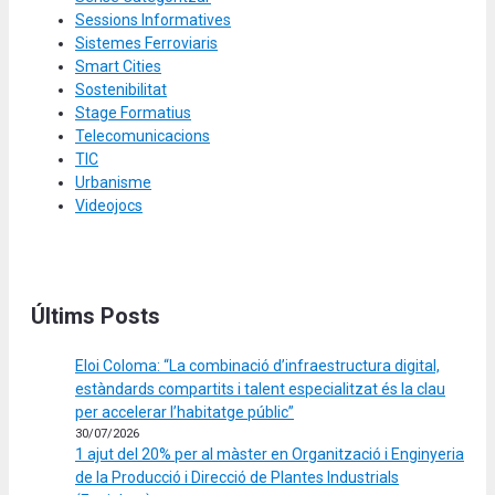
Sessions Informatives
Sistemes Ferroviaris
Smart Cities
Sostenibilitat
Stage Formatius
Telecomunicacions
TIC
Urbanisme
Videojocs
Últims Posts
Eloi Coloma: “La combinació d’infraestructura digital,
estàndards compartits i talent especialitzat és la clau
per accelerar l’habitatge públic”
30/07/2026
1 ajut del 20% per al màster en Organització i Enginyeria
de la Producció i Direcció de Plantes Industrials