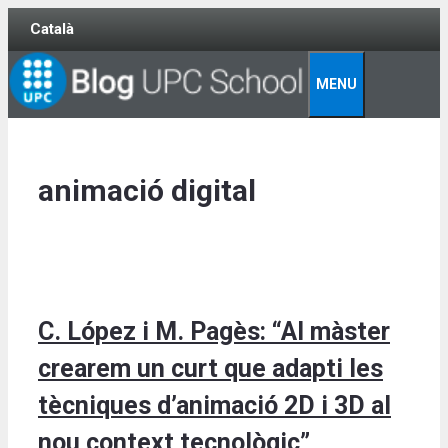
Skip
Català
to
content
MENU
animació digital
C. López i M. Pagès: “Al màster
crearem un curt que adapti les
tècniques d’animació 2D i 3D al
nou context tecnològic”