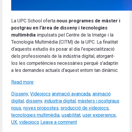
La UPC School oferta
nous programes de màster i
postgrau en l’àrea de disseny i tecnologies
multimèdia
impulsats pel Centre de la Imatge i la
Tecnologia Multimèdia (CITM) de la UPC. La finalitat
d’aquests estudis és posar al dia l’especialització
dels professionals de la indústria digital, atorgant-
los les competències necessàries perquè s’adaptin
a les demandes actuals d’aquest entorn tan dinàmic.
Read more
Categories
Tags
Disseny
,
Videojocs
animació avançada
,
animació
digital
,
disseny
,
industria digital
,
màsters i postgraus
nous
,
noves propostes
,
producció de videojocs
,
tecnologies multimèdia
,
usabilitat
,
user experience
,
UX
,
videojocs
Leave a comment