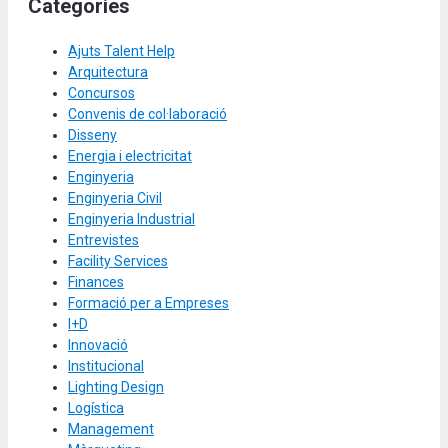
Categories
Ajuts Talent Help
Arquitectura
Concursos
Convenis de col·laboració
Disseny
Energia i electricitat
Enginyeria
Enginyeria Civil
Enginyeria Industrial
Entrevistes
Facility Services
Finances
Formació per a Empreses
I+D
Innovació
Institucional
Lighting Design
Logística
Management