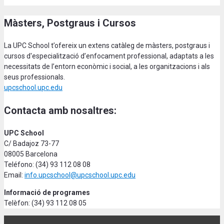
Màsters, Postgraus i Cursos
La UPC School t’ofereix un extens catàleg de màsters, postgraus i
cursos d'especialització d’enfocament professional, adaptats a les
necessitats de l’entorn econòmic i social, a les organitzacions i als
seus professionals.
upcschool.upc.edu
Contacta amb nosaltres:
UPC School
C/ Badajoz 73-77
08005 Barcelona
Teléfono: (34) 93 112 08 08
Email:
info.upcschool@upcschool.upc.edu
Informació de programes
Telèfon: (34) 93 112 08 05