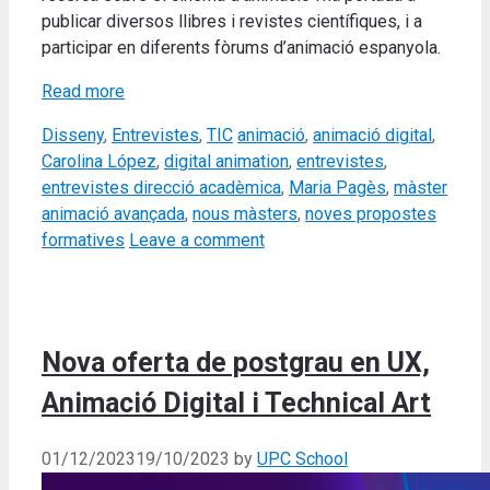
publicar diversos llibres i revistes científiques, i a
participar en diferents fòrums d’animació espanyola.
Read more
Categories
Tags
Disseny
,
Entrevistes
,
TIC
animació
,
animació digital
,
Carolina López
,
digital animation
,
entrevistes
,
entrevistes direcció acadèmica
,
Maria Pagès
,
màster
animació avançada
,
nous màsters
,
noves propostes
formatives
Leave a comment
Nova oferta de postgrau en UX,
Animació Digital i Technical Art
01/12/2023
19/10/2023
by
UPC School