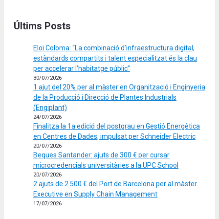
Últims Posts
Eloi Coloma: “La combinació d’infraestructura digital,
estàndards compartits i talent especialitzat és la clau
per accelerar l’habitatge públic”
30/07/2026
1 ajut del 20% per al màster en Organització i Enginyeria
de la Producció i Direcció de Plantes Industrials
(Engiplant)
24/07/2026
Finalitza la 1a edició del postgrau en Gestió Energètica
en Centres de Dades, impulsat per Schneider Electric
20/07/2026
Beques Santander: ajuts de 300 € per cursar
microcredencials universitàries a la UPC School
20/07/2026
2 ajuts de 2.500 € del Port de Barcelona per al màster
Executive en Supply Chain Management
17/07/2026