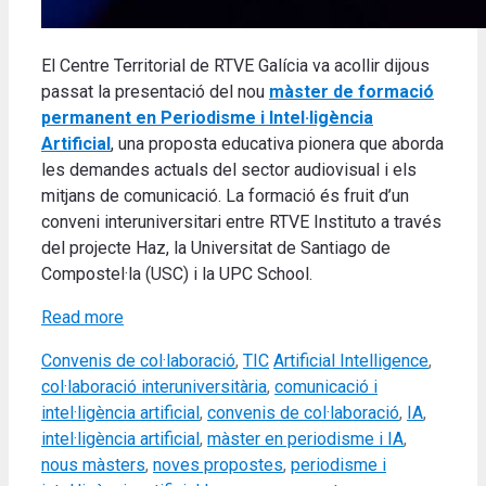
El Centre Territorial de RTVE Galícia va acollir dijous
passat la presentació del nou
màster de formació
permanent en Periodisme i Intel·ligència
Artificial
, una proposta educativa pionera que aborda
les demandes actuals del sector audiovisual i els
mitjans de comunicació.
La formació és fruit d’un
conveni interuniversitari entre RTVE Instituto a través
del projecte Haz, la Universitat de Santiago de
Compostel·la (USC) i la UPC School
.
Read more
Categories
Tags
Convenis de col·laboració
,
TIC
Artificial Intelligence
,
col·laboració interuniversitària
,
comunicació i
intel·ligència artificial
,
convenis de col·laboració
,
IA
,
intel·ligència artificial
,
màster en periodisme i IA
,
nous màsters
,
noves propostes
,
periodisme i