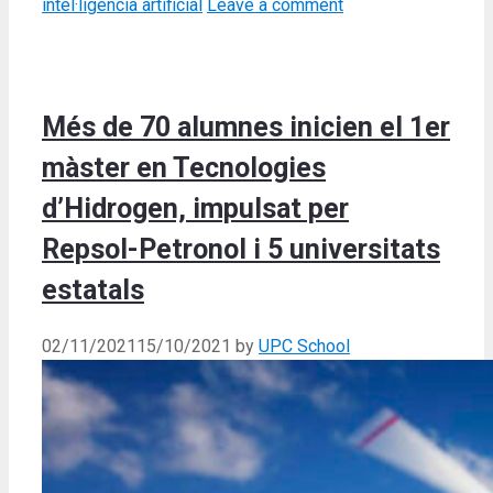
intel·ligència artificial
Leave a comment
Més de 70 alumnes inicien el 1er
màster en Tecnologies
d’Hidrogen, impulsat per
Repsol-Petronol i 5 universitats
estatals
02/11/2021
15/10/2021
by
UPC School