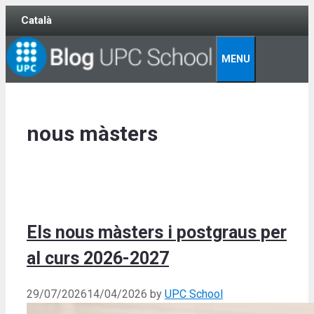
Skip
Català
to
content
MENU
nous màsters
Els nous màsters i postgraus per
al curs 2026-2027
29/07/2026
14/04/2026
by
UPC School