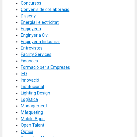
Concursos
Convenis de col·laboració
Disseny
Energia i electricitat
Enginyeria
Enginyeria Civil
Enginyeria Industrial
Entrevistes
Facility Services
Finances
Formació per a Empreses
I+D
Innovació
Institucional
Lighting Design
Logística
Management
Màrqueting
Mobile Apps
Open Talent
Òptica