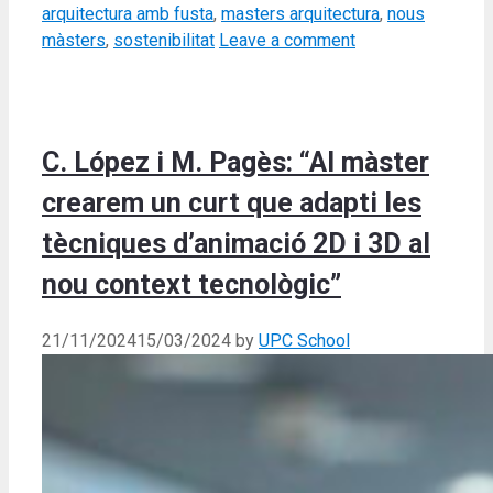
arquitectura amb fusta
,
masters arquitectura
,
nous
màsters
,
sostenibilitat
Leave a comment
C. López i M. Pagès: “Al màster
crearem un curt que adapti les
tècniques d’animació 2D i 3D al
nou context tecnològic”
21/11/2024
15/03/2024
by
UPC School