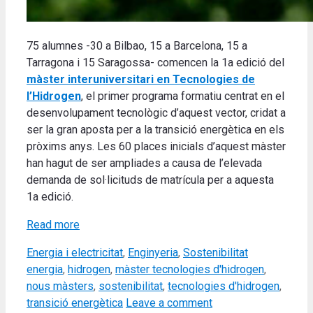
75 alumnes -30 a Bilbao, 15 a Barcelona, 15 a
Tarragona i 15 Saragossa- comencen la 1a edició del
màster interuniversitari en Tecnologies de
l’Hidrogen
, el primer programa formatiu centrat en el
desenvolupament tecnològic d’aquest vector, cridat a
ser la gran aposta per a la transició energètica en els
pròxims anys. Les 60 places inicials d’aquest màster
han hagut de ser ampliades a causa de l’elevada
demanda de sol·licituds de matrícula per a aquesta
1a edició.
Read more
Categories
Tags
Energia i electricitat
,
Enginyeria
,
Sostenibilitat
energia
,
hidrogen
,
màster tecnologies d'hidrogen
,
nous màsters
,
sostenibilitat
,
tecnologies d'hidrogen
,
transició energètica
Leave a comment