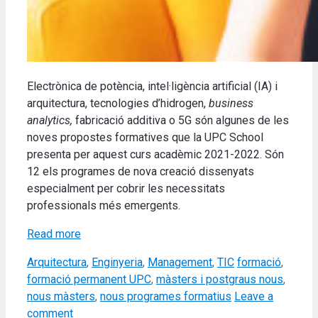
Electrònica de potència, intel·ligència artificial (IA) i
arquitectura, tecnologies d’hidrogen,
business
analytics,
fabricació additiva o 5G són algunes de les
noves propostes formatives que la UPC School
presenta per aquest curs acadèmic 2021-2022. Són
12 els programes de nova creació dissenyats
especialment per cobrir les necessitats
professionals més emergents.
Read more
Categories
Tags
Arquitectura
,
Enginyeria
,
Management
,
TIC
formació
,
formació permanent UPC
,
màsters i postgraus nous
,
nous màsters
,
nous programes formatius
Leave a
comment