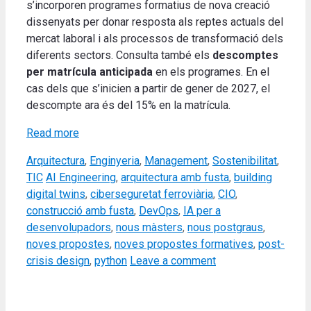
s’incorporen programes formatius de nova creació
dissenyats per donar resposta als reptes actuals del
mercat laboral i als processos de transformació dels
diferents sectors. Consulta també els
descomptes
per matrícula anticipada
en els programes. En el
cas dels que s’inicien a partir de gener de 2027, el
descompte ara és del 15% en la matrícula.
Read more
Categories
Arquitectura
,
Enginyeria
,
Management
,
Sostenibilitat
,
Tags
TIC
AI Engineering
,
arquitectura amb fusta
,
building
digital twins
,
ciberseguretat ferroviària
,
CIO
,
construcció amb fusta
,
DevOps
,
IA per a
desenvolupadors
,
nous màsters
,
nous postgraus
,
noves propostes
,
noves propostes formatives
,
post-
crisis design
,
python
Leave a comment