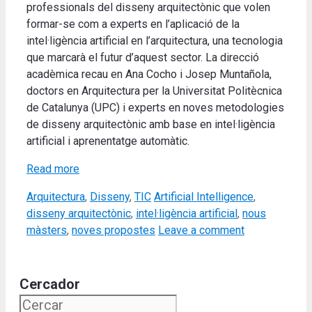
professionals del disseny arquitectònic que volen
formar-se com a experts en l’aplicació de la
intel·ligència artificial en l’arquitectura, una tecnologia
que marcarà el futur d’aquest sector.
La direcció
acadèmica recau en Ana Cocho i Josep Muntañola,
doctors en Arquitectura per la Universitat Politècnica
de Catalunya (UPC) i experts en noves metodologies
de disseny arquitectònic amb base en intel·ligència
artificial i aprenentatge automàtic
.
Read more
Categories
Tags
Arquitectura
,
Disseny
,
TIC
Artificial Intelligence
,
disseny arquitectònic
,
intel·ligència artificial
,
nous
màsters
,
noves propostes
Leave a comment
Cercador