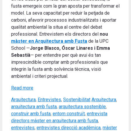
fusta emergeix com la gran aposta per transformar el
model. La seva capacitat per reduir la petjada de
carboni, afavorir processos industrialitzats i aportar
qualitat ambiental la situa al centre del debat
professional. Entrevistem els directors del
nou
màster en Arquitectura amb Fusta
de la UPC
School —
Jorge Blasco, Óscar Linares i Emma
Sebastià
— per entendre per què avui és tan
imprescindible comptar amb professionals que
integrin la fusta amb solvència tècnica, visió
ambiental i criteri projectual.
Read more
Categories
Tags
Arquitectura
,
Entrevistes
,
Sostenibilitat
Arquitectura
,
arquitectura amb fusta
,
arquitectura sostenible
,
construir amb fusta
,
entorn construït
,
entrevista
directors màster en arquitectura amb fusta
,
entrevistes
,
entrevistes direcció acadèmica
,
màster