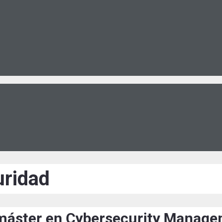
uridad
 máster en Cybersecurity Manag