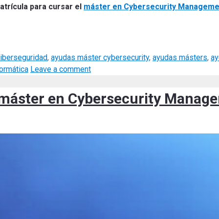
atrícula para cursar el
máster en Cybersecurity Manageme
iberseguridad
,
ayudas máster cybersecurity
,
ayudas másters
,
ay
formática
Leave a comment
l máster en Cybersecurity Manag