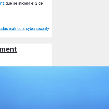
nt
, que se iniciará el 2 de
udas matrícula
,
cybersecurity
ement