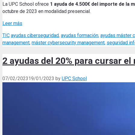
La UPC School ofrece
1 ayuda de 4.500€ del importe de la m
octubre de 2023 en modalidad presencial.
Leer más
Categories
Tags
TIC
ayudas ciberseguridad
,
ayudas formación
,
ayudas máster c
management
,
máster cybersecurity management
,
seguridad in
2 ayudas del 20% para cursar e
07/02/2023
19/01/2023
by
UPC School