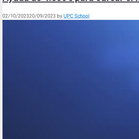
02/10/2023
20/09/2023
by
UPC School