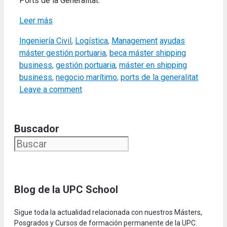
Ports de la Generalitat.
Leer más
Categories
Tags
Ingeniería Civil
,
Logística
,
Management
ayudas
máster gestión portuaria
,
beca máster shipping
business
,
gestión portuaria
,
máster en shipping
business
,
negocio marítimo
,
ports de la generalitat
Leave a comment
Buscador
Blog de la UPC Schoo
l
Sigue toda la actualidad relacionada con nuestros Másters,
Posgrados y Cursos de formación permanente de la UPC.