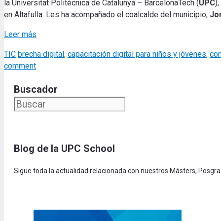
la Universitat Politècnica de Catalunya – BarcelonaTech (
UPC
),
en Altafulla. Les ha acompañado el coalcalde del municipio,
Jo
Leer más
Categories
Tags
TIC
brecha digital
,
capacitación digital para niños y jóvenes
,
com
comment
Buscador
Blog de la UPC Schoo
l
Sigue toda la actualidad relacionada con nuestros Másters, Posgr