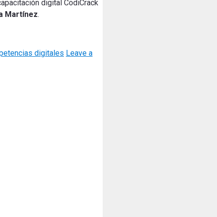
capacitación digital CodiCrack
a Martínez
.
etencias digitales
Leave a