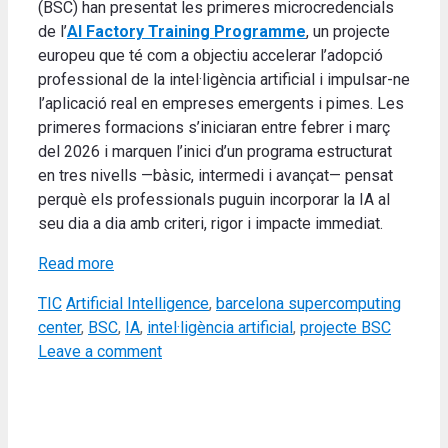
(BSC) han presentat les primeres microcredencials
de l’
AI Factory Training Programme
, un projecte
europeu que té com a objectiu accelerar l’adopció
professional de la intel·ligència artificial i impulsar-ne
l’aplicació real en empreses emergents i pimes. Les
primeres formacions s’iniciaran entre febrer i març
del 2026 i marquen l’inici d’un programa estructurat
en tres nivells —bàsic, intermedi i avançat— pensat
perquè els professionals puguin incorporar la IA al
seu dia a dia amb criteri, rigor i impacte immediat.
Read more
Categories
Tags
TIC
Artificial Intelligence
,
barcelona supercomputing
center
,
BSC
,
IA
,
intel·ligència artificial
,
projecte BSC
Leave a comment