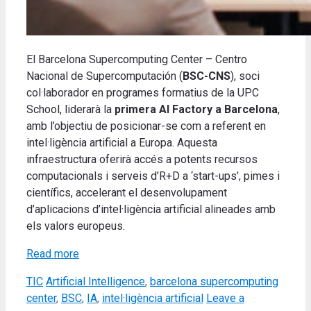
El Barcelona Supercomputing Center – Centro
Nacional de Supercomputación (
BSC-CNS
), soci
col·laborador en programes formatius de la UPC
School, liderarà la
primera AI Factory a Barcelona
,
amb l’objectiu de posicionar-se com a referent en
intel·ligència artificial a Europa. Aquesta
infraestructura oferirà accés a potents recursos
computacionals i serveis d’R+D a ‘start-ups’, pimes i
científics, accelerant el desenvolupament
d’aplicacions d’intel·ligència artificial alineades amb
els valors europeus.
Read more
Categories
Tags
TIC
Artificial Intelligence
,
barcelona supercomputing
center
,
BSC
,
IA
,
intel·ligència artificial
Leave a