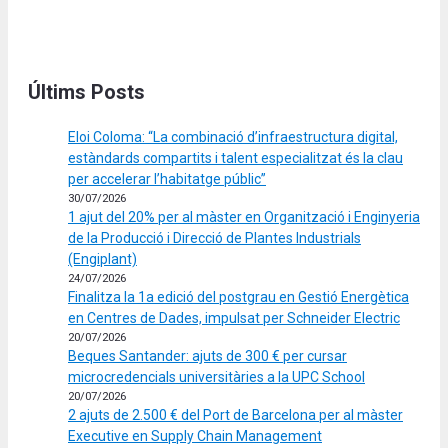
Últims Posts
Eloi Coloma: “La combinació d’infraestructura digital,
estàndards compartits i talent especialitzat és la clau
per accelerar l’habitatge públic”
30/07/2026
1 ajut del 20% per al màster en Organització i Enginyeria
de la Producció i Direcció de Plantes Industrials
(Engiplant)
24/07/2026
Finalitza la 1a edició del postgrau en Gestió Energètica
en Centres de Dades, impulsat per Schneider Electric
20/07/2026
Beques Santander: ajuts de 300 € per cursar
microcredencials universitàries a la UPC School
20/07/2026
2 ajuts de 2.500 € del Port de Barcelona per al màster
Executive en Supply Chain Management