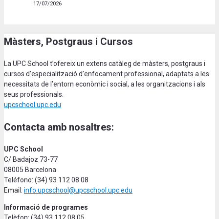
17/07/2026
Màsters, Postgraus i Cursos
La UPC School t’ofereix un extens catàleg de màsters, postgraus i
cursos d'especialització d’enfocament professional, adaptats a les
necessitats de l’entorn econòmic i social, a les organitzacions i als
seus professionals.
upcschool.upc.edu
Contacta amb nosaltres:
UPC School
C/ Badajoz 73-77
08005 Barcelona
Teléfono: (34) 93 112 08 08
Email:
info.upcschool@upcschool.upc.edu
Informació de programes
Telèfon: (34) 93 112 08 05