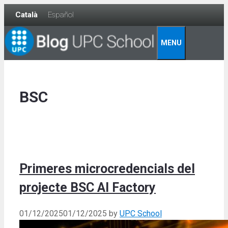
Skip
Català
Español
to
content
MENU
BSC
Primeres microcredencials del
projecte BSC AI Factory
01/12/2025
01/12/2025
by
UPC School