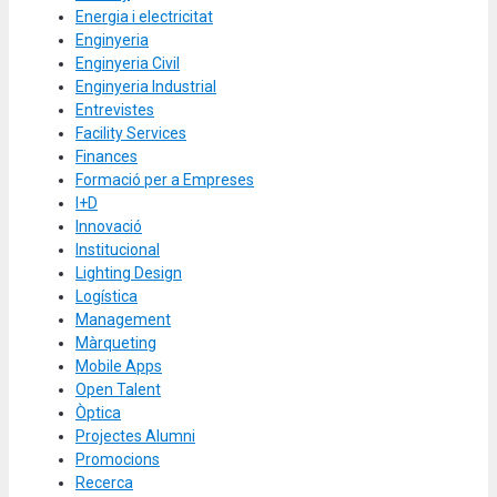
Energia i electricitat
Enginyeria
Enginyeria Civil
Enginyeria Industrial
Entrevistes
Facility Services
Finances
Formació per a Empreses
I+D
Innovació
Institucional
Lighting Design
Logística
Management
Màrqueting
Mobile Apps
Open Talent
Òptica
Projectes Alumni
Promocions
Recerca