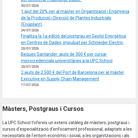
30/07/2026
1 ajut del 20% per al màster en Organització i Enginyeria
de la Producció i Direcció de Plantes Industrials
(Engiplant)
24/07/2026
Finalitza la 1a edició del postgrau en Gestió Energètica
en Centres de Dades, impulsat per Schneider Electric
20/07/2026
Beques Santander: ajuts de 300 € per cursar
microcredencials universitàries a la UPC School
20/07/2026
2 ajuts de 2.500 € del Port de Barcelona per al màster
Executive en Supply Chain Management
17/07/2026
Màsters, Postgraus i Cursos
La UPC School t’ofereix un extens catàleg de màsters, postgraus i
cursos d'especialització d’enfocament professional, adaptats a les
necessitats de l’entorn econòmic i social, a les organitzacions i als