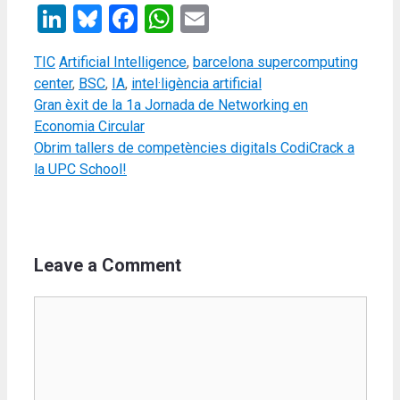
LinkedIn
Bluesky
Facebook
WhatsApp
Email
Categories
Tags
TIC
Artificial Intelligence
,
barcelona supercomputing
center
,
BSC
,
IA
,
intel·ligència artificial
Gran èxit de la 1a Jornada de Networking en
Economia Circular
Obrim tallers de competències digitals CodiCrack a
la UPC School!
Leave a Comment
Comment