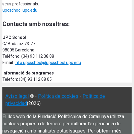
seus professionals.
upcschool.upc.edu
Contacta amb nosaltres:
UPC School
C/ Badajoz 73-77
08005 Barcelona
Teléfono: (34) 93 112 08 08
Email:
info.upcschool@upcschool.upc.edu
Informació de programes
Telèfon: (34) 93 112 08 05
Aviso legal
© -
Política de cookies
-
Política de
privacidad
(2026)
El lloc web de la Fundació Politècnica de Catalunya utilitza
cookies pròpies i de tercers per millorar l'experiència de
navegació i amb finalitats estadístiques. Per obtenir més