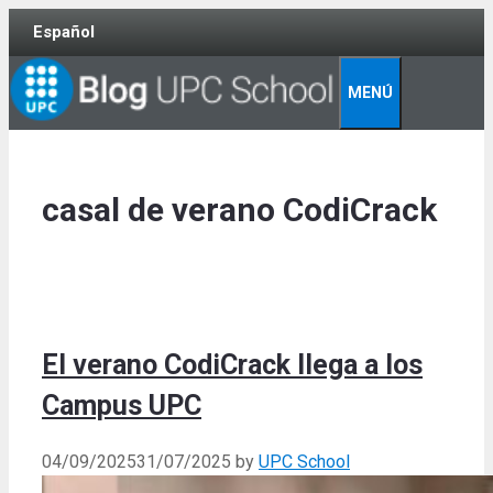
Skip
Español
to
content
MENÚ
casal de verano CodiCrack
El verano CodiCrack llega a los
Campus UPC
04/09/2025
31/07/2025
by
UPC School