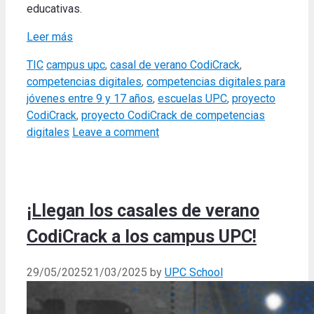
educativas.
Leer más
Categories
Tags
TIC
campus upc
,
casal de verano CodiCrack
,
competencias digitales
,
competencias digitales para
jóvenes entre 9 y 17 años
,
escuelas UPC
,
proyecto
CodiCrack
,
proyecto CodiCrack de competencias
digitales
Leave a comment
¡Llegan los casales de verano
CodiCrack a los campus UPC!
29/05/2025
21/03/2025
by
UPC School