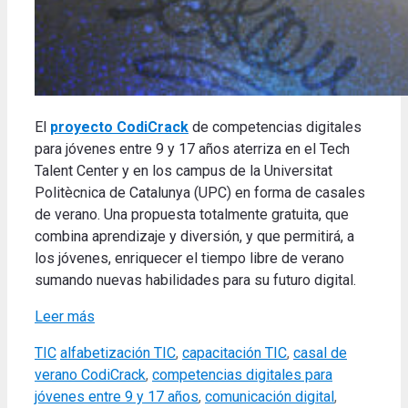
El
proyecto CodiCrack
de competencias digitales
para jóvenes entre 9 y 17 años aterriza en el Tech
Talent Center y en los campus de la Universitat
Politècnica de Catalunya (UPC) en forma de casales
de verano. Una propuesta totalmente gratuita, que
combina aprendizaje y diversión, y que permitirá, a
los jóvenes, enriquecer el tiempo libre de verano
sumando nuevas habilidades para su futuro digital.
Leer más
Categories
Tags
TIC
alfabetización TIC
,
capacitación TIC
,
casal de
verano CodiCrack
,
competencias digitales para
jóvenes entre 9 y 17 años
,
comunicación digital
,