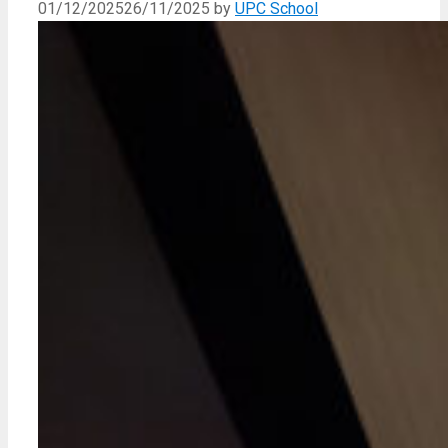
01/12/2025
26/11/2025
by
UPC School