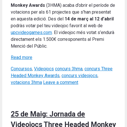
Monkey Awards
(3HMA) acaba d’obrir el període de
votacions per als 61 projectes que s’han presentat
en aquesta edició. Des del
14 de març al 12 d’abril
podràs votar pel teu videojoc favorit al web de
upcvideogames.com
. El videojoc més votat s’endurà
directament els 1.500€ corresponents al Premi
Menció del Públic.
Read more
Categories
Tags
Concursos
,
Videojocs
concurs 3hma
,
concurs Three
Headed Monkey Awards
,
concurs videojocs
,
votacions 3hma
Leave a comment
25 de Maig: Jornada de
Videojocs Three Headed Monkey