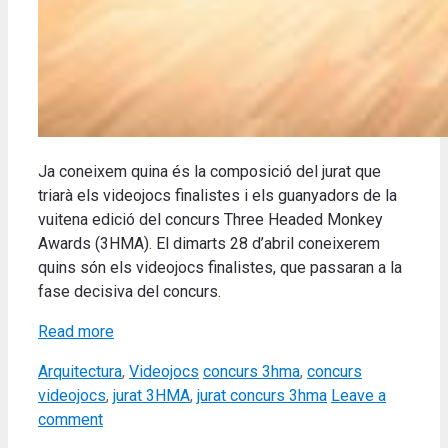
Ja coneixem quina és la composició del jurat que
triarà els videojocs finalistes i els guanyadors de la
vuitena edició del concurs Three Headed Monkey
Awards (3HMA). El dimarts 28 d’abril coneixerem
quins són els videojocs finalistes, que passaran a la
fase decisiva del concurs.
Read more
Categories
Tags
Arquitectura
,
Videojocs
concurs 3hma
,
concurs
videojocs
,
jurat 3HMA
,
jurat concurs 3hma
Leave a
comment