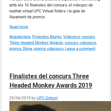
amb els 16 finalistes del concurs, el videojoc de
realitat virtual UPC Virtual Riders i la gala de
lliurament de premis.
Read more
Categories
Tags
Arquitectura
,
Projectes Alumni
,
Videojocs
concurs
Three Headed Monkey Awards
,
concurs videojocs
,
premis 3hma
,
premis videojocs
Leave a comment
Finalistes del concurs Three
Headed Monkey Awards 2019
25/04/2019
by
UPC School