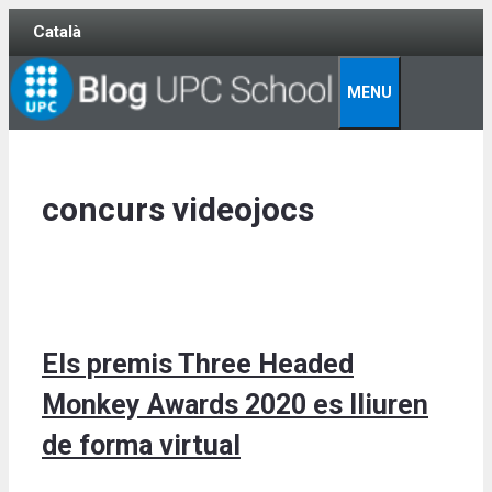
Skip
Català
to
content
MENU
concurs videojocs
Els premis Three Headed
Monkey Awards 2020 es lliuren
de forma virtual