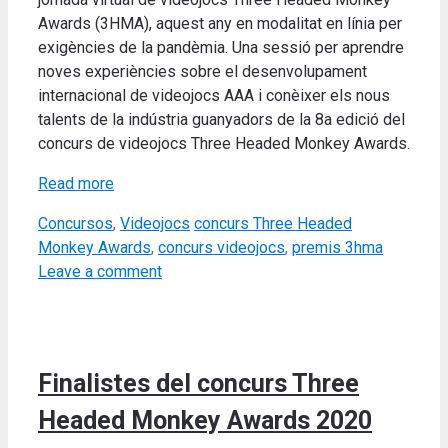
Awards (3HMA), aquest any en modalitat en línia per
exigències de la pandèmia. Una sessió per aprendre
noves experiències sobre el desenvolupament
internacional de videojocs AAA i conèixer els nous
talents de la indústria guanyadors de la 8a edició del
concurs de videojocs Three Headed Monkey Awards.
Read more
Categories
Tags
Concursos
,
Videojocs
concurs Three Headed
Monkey Awards
,
concurs videojocs
,
premis 3hma
Leave a comment
Finalistes del concurs Three
Headed Monkey Awards 2020