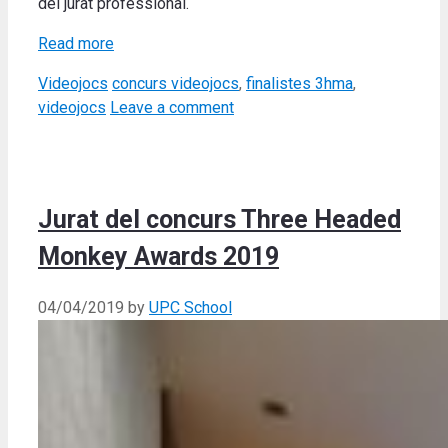
del jurat professional.
Read more
Categories
Tags
Videojocs
concurs videojocs
,
finalistes 3hma
,
videojocs
Leave a comment
Jurat del concurs Three Headed
Monkey Awards 2019
04/04/2019
by
UPC School