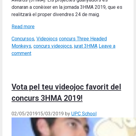
donaran a conèixer en la jornada 3HMA 2019, que es
realitzarà el proper divendres 24 de maig.
Read more
Categories
Tags
Concursos
,
Videojocs
concurs Three Headed
Monkeys
,
concurs videojocs
,
jurat 3HMA
Leave a
comment
Vota pel teu videojoc favorit del
concurs 3HMA 2019!
02/05/2019
15/03/2019
by
UPC School