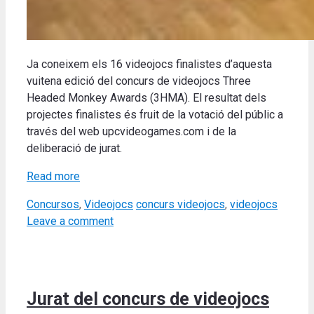
Ja coneixem els 16 videojocs finalistes d’aquesta
vuitena edició del concurs de videojocs Three
Headed Monkey Awards (3HMA). El resultat dels
projectes finalistes és fruit de la votació del públic a
través del web upcvideogames.com i de la
deliberació de jurat.
Read more
Categories
Tags
Concursos
,
Videojocs
concurs videojocs
,
videojocs
Leave a comment
Jurat del concurs de videojocs