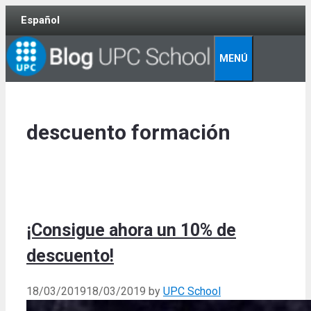
Skip
Español
to
content
MENÚ
descuento formación
¡Consigue ahora un 10% de
descuento!
18/03/2019
18/03/2019
by
UPC School