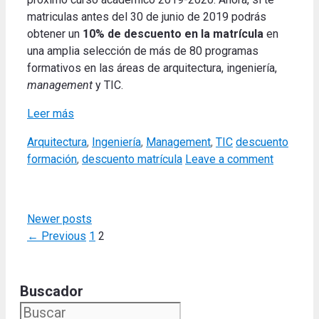
matriculas antes del 30 de junio de 2019 podrás
obtener un
10% de descuento en la matrícula
en
una amplia selección de más de 80 programas
formativos en las áreas de arquitectura, ingeniería,
management
y TIC.
Leer más
Categories
Tags
Arquitectura
,
Ingeniería
,
Management
,
TIC
descuento
formación
,
descuento matrícula
Leave a comment
Newer posts
Page
Page
←
Previous
1
2
Buscador