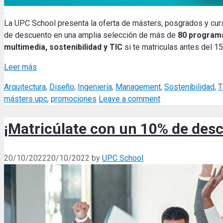
La UPC School presenta la oferta de másters, posgrados y cur
de descuento en una amplia selección de más de
80 program
multimedia, sostenibilidad y TIC
si te matriculas antes del 1
Leer más
Categories
Arquitectura
,
Diseño
,
Ingeniería
,
Management
,
Sostenibilidad
,
T
másters upc
,
promociones
Leave a comment
¡Matricúlate con un 10% de desc
20/10/2022
20/10/2022
by
UPC School