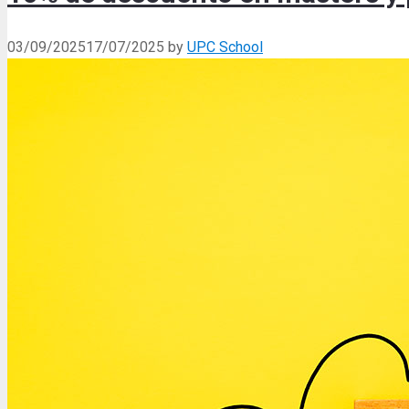
03/09/2025
17/07/2025
by
UPC School