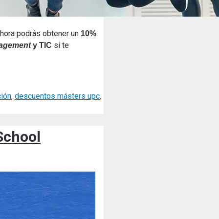
Ahora podrás obtener un
10%
si te
agement
y TIC
ión
,
descuentos másters upc
,
School