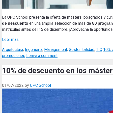
La UPC School presenta la oferta de másters, posgrados y cur
en una amplia selección de más de
80
de descuento
programa
matriculas antes del 15 de diciembre. ¡Aprovecha la oportunidad
Leer más
Categories
Tags
Arquitectura
,
Ingeniería
,
Management
,
Sostenibilidad
,
TIC
10% 
promociones
Leave a comment
10% de descuento en los máster
01/07/2022
by
UPC School