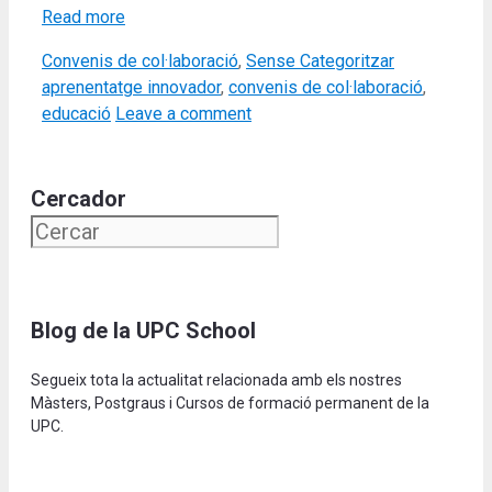
Read more
Categories
Tags
Convenis de col·laboració
,
Sense Categoritzar
aprenentatge innovador
,
convenis de col·laboració
,
educació
Leave a comment
Cercador
Blog de la UPC School
Segueix tota la actualitat relacionada amb els nostres
Màsters, Postgraus i Cursos de formació permanent de la
UPC.