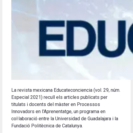
La revista
mexicana
Educateconciencia
(vol.
29
,
núm.
Especial
2021
)
recull els
articles
publicats
per
titulats
i
docents
de
l
màster en
Processos
Innovadors
en l’Aprenentatge
, un programa
en
col·laboració entre
la Universidad
de Guadalajara i
la
Fundació Politècnica de Catalunya
.