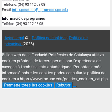
Teléfono: (34) 93 112 08 08
Email:
info.upcschool@upcschool.upc.edu
Informació de programes
Telèfon: (34) 93 112 08 05
Aviso legal
© -
Política de cookies
-
Política de
privacidad
(2026)
El lloc web de la Fundació Politècnica de Catalunya utilitza
cookies pròpies i de tercers per millorar l'experiència de
navegació i amb finalitats estadístiques. Per obtenir més
informació sobre les cookies podeu consultar la política de
cookies a https://www.fpc.upc.edu/politica_cookies_cat.php
Permetre totes les cookies
Rebutjar