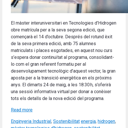
El màster interuniversitari en Tecnologies d’Hidrogen
obre matrícula per a la seva segona edició, que
començarà el 14 d’octubre. Després del rotund èxit
de la seva primera edició, amb 75 alumnes
matriculats i places esgotades, en aquest nou curs
s’espera donar continuïtat al programa, consolidant-
lo com el gran referent formatiu per al
desenvolupament tecnològic d’aquest vector, la gran
aposta per a la transició energètica en els pròxims
anys. El dimarts 24 de maig, a les 18:30 h, s’oferirà
una sessió informativa virtual per donar a conèixer
tots els detalls de la nova edició del programa.
Read more
Categories
Tags
Enginyeria Industrial
,
Sostenibilitat
energia
,
hidrogen
,