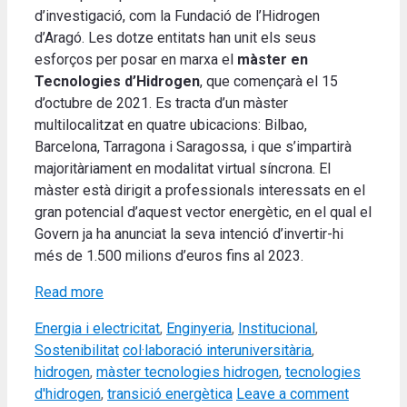
d’investigació, com la Fundació de l’Hidrogen
d’Aragó. Les dotze entitats han unit els seus
esforços per posar en marxa el
màster en
Tecnologies d’Hidrogen
, que començarà el 15
d’octubre de 2021. Es tracta d’un màster
multilocalitzat en quatre ubicacions: Bilbao,
Barcelona, Tarragona i Saragossa, i que s’impartirà
majoritàriament en modalitat virtual síncrona.
El
màster
està
dirigit a
professionals
interessats
en el
gran
potencial d’aquest
vector
energètic, en
el qual el
Govern
ja ha
anunciat la seva
intenció
d’invertir-hi
més de 1.500
milions
d’euros fins al
2023
.
Read more
Categories
Energia i electricitat
,
Enginyeria
,
Institucional
,
Tags
Sostenibilitat
col·laboració interuniversitària
,
hidrogen
,
màster tecnologies hidrogen
,
tecnologies
d'hidrogen
,
transició energètica
Leave a comment