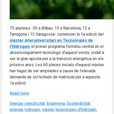
75 alumnes -30 a Bilbao, 15 a Barcelona, 15 a
Tarragona i 15 Saragossa- comencen la 1a edició del
màster interuniversitari en Tecnologies de
l’Hidrogen
, el primer programa formatiu centrat en el
desenvolupament tecnològic d’aquest vector, cridat a
ser la gran aposta per a la transició energètica en els
pròxims anys. Les 60 places inicials d’aquest màster
han hagut de ser ampliades a causa de l’elevada
demanda de sol·licituds de matrícula per a aquesta
1a edició.
Read more
Categories
Tags
Energia i electricitat
,
Enginyeria
,
Sostenibilitat
energia
,
hidrogen
,
màster tecnologies d'hidrogen
,