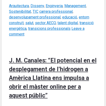
Categories
Arquitectura
,
Disseny
,
Enginyeria
,
Management
,
Tags
Sostenibilitat
,
TIC
carrera professional
,
desenvolupament professional
,
educació
,
entorn
construït
,
salut
,
sector AECO
,
talent digital
,
transició
energètica
,
transicions professionals
Leave a
comment
J. M. Canales: “El potencial en el
desplegament de l’hidrogen a
Amèrica Llatina ens impulsa a
obrir el màster online per a
aquest públic”