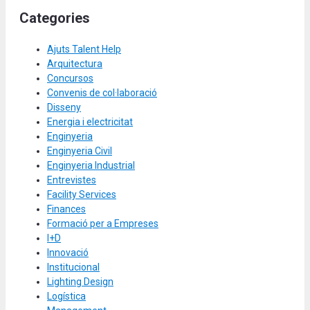
Categories
Ajuts Talent Help
Arquitectura
Concursos
Convenis de col·laboració
Disseny
Energia i electricitat
Enginyeria
Enginyeria Civil
Enginyeria Industrial
Entrevistes
Facility Services
Finances
Formació per a Empreses
I+D
Innovació
Institucional
Lighting Design
Logística