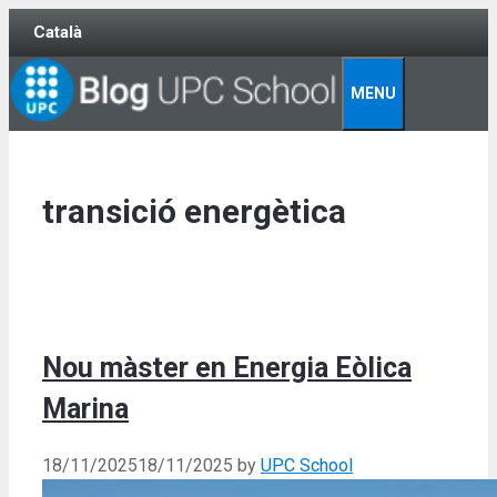
Skip
Català
to
content
MENU
transició energètica
Nou màster en Energia Eòlica
Marina
18/11/2025
18/11/2025
by
UPC School