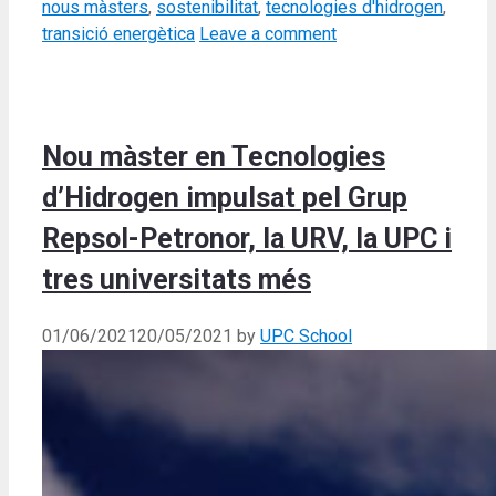
nous màsters
,
sostenibilitat
,
tecnologies d'hidrogen
,
transició energètica
Leave a comment
Nou màster en Tecnologies
d’Hidrogen impulsat pel Grup
Repsol-Petronor, la URV, la UPC i
tres universitats més
01/06/2021
20/05/2021
by
UPC School