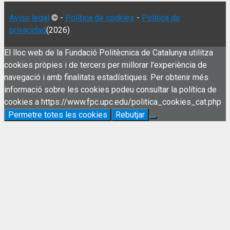
Aviso legal
© -
Política de cookies
-
Política de
privacidad
(2026)
El lloc web de la Fundació Politècnica de Catalunya utilitza
cookies pròpies i de tercers per millorar l'experiència de
navegació i amb finalitats estadístiques. Per obtenir més
informació sobre les cookies podeu consultar la política de
cookies a https://www.fpc.upc.edu/politica_cookies_cat.php
Permetre totes les cookies
Rebutjar