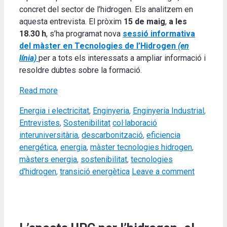
concret del sector de l’hidrogen. Els analitzem en
aquesta entrevista. El pròxim
15 de maig
,
a les
18.30
h
, s’ha programat nova
sessió informativa
del màster en Tecnologies de l’Hidrogen
(en
línia)
per a tots els interessats a ampliar informació i
resoldre dubtes sobre la formació.
Read more
Categories
Energia i electricitat
,
Enginyeria
,
Enginyeria Industrial
,
Tags
Entrevistes
,
Sostenibilitat
col·laboració
interuniversitària
,
descarbonització
,
eficiencia
energética
,
energia
,
màster tecnologies hidrogen
,
màsters energia
,
sostenibilitat
,
tecnologies
d'hidrogen
,
transició energètica
Leave a comment