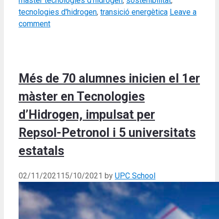
màster tecnologies d'hidrogen
,
sostenibilitat
,
tecnologies d'hidrogen
,
transició energètica
Leave a
comment
Més de 70 alumnes inicien el 1er
màster en Tecnologies
d’Hidrogen, impulsat per
Repsol-Petronol i 5 universitats
estatals
02/11/2021
15/10/2021
by
UPC School