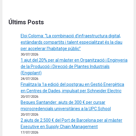
Últims Posts
Eloi Coloma: “La combinació d’infraestructura digital,
estàndards compartits i talent especialitzat és la clau
per accelerar l’habitatge públic”
30/07/2026
1 ajut del 20% per al màster en Organització i Enginyeria
de la Producció i Direcció de Plantes Industrials
(Engiplant)
24/07/2026
Finalitza la 1a edició del postgrau en Gestió Energètica
en Centres de Dades, impulsat per Schneider Electric
20/07/2026
Beques Santander: ajuts de 300 € per cursar
microcredencials universitàries a la UPC School
20/07/2026
2 ajuts de 2.500 € del Port de Barcelona per al màster
Executive en Supply Chain Management
17/07/2026