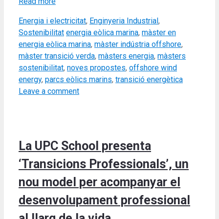
Read more
Categories
Energia i electricitat
,
Enginyeria Industrial
,
Tags
Sostenibilitat
energia eòlica marina
,
màster en
energia eòlica marina
,
màster indústria offshore
,
màster transició verda
,
màsters energia
,
màsters
sostenibilitat
,
noves propostes
,
offshore wind
energy
,
parcs eòlics marins
,
transició energètica
Leave a comment
La UPC School presenta
‘Transicions Professionals’, un
nou model per acompanyar el
desenvolupament professional
al llarg de la vida