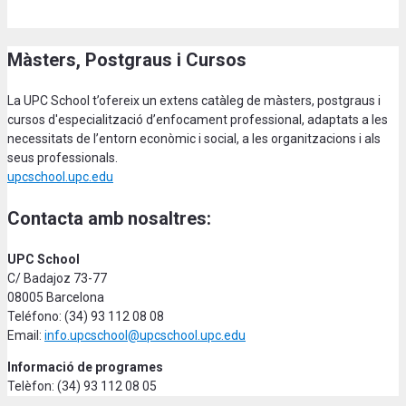
Màsters, Postgraus i Cursos
La UPC School t’ofereix un extens catàleg de màsters, postgraus i
cursos d'especialització d’enfocament professional, adaptats a les
necessitats de l’entorn econòmic i social, a les organitzacions i als
seus professionals.
upcschool.upc.edu
Contacta amb nosaltres:
UPC School
C/ Badajoz 73-77
08005 Barcelona
Teléfono: (34) 93 112 08 08
Email:
info.upcschool@upcschool.upc.edu
Informació de programes
Telèfon: (34) 93 112 08 05