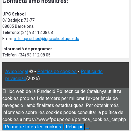
Contacta amb nosaltres:
UPC School
C/ Badajoz 73-77
08005 Barcelona
Teléfono: (34) 93 112 08 08
Email:
info.upcschool@upcschool.upc.edu
Informació de programes
Telèfon: (34) 93 112 08 05
Aviso legal
© -
Política de cookies
-
Política de
privacidad
(2026)
El lloc web de la Fundació Politècnica de Catalunya utilitza
cookies pròpies i de tercers per millorar l'experiència de
navegació i amb finalitats estadístiques. Per obtenir més
informació sobre les cookies podeu consultar la política de
cookies a https://www.fpc.upc.edu/politica_cookies_cat.php
Permetre totes les cookies
Rebutjar