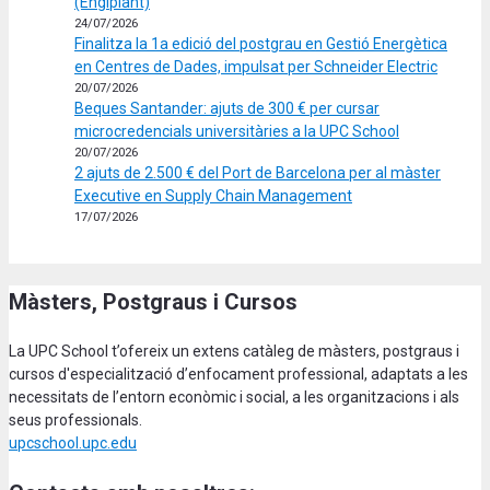
(Engiplant)
24/07/2026
Finalitza la 1a edició del postgrau en Gestió Energètica
en Centres de Dades, impulsat per Schneider Electric
20/07/2026
Beques Santander: ajuts de 300 € per cursar
microcredencials universitàries a la UPC School
20/07/2026
2 ajuts de 2.500 € del Port de Barcelona per al màster
Executive en Supply Chain Management
17/07/2026
Màsters, Postgraus i Cursos
La UPC School t’ofereix un extens catàleg de màsters, postgraus i
cursos d'especialització d’enfocament professional, adaptats a les
necessitats de l’entorn econòmic i social, a les organitzacions i als
seus professionals.
upcschool.upc.edu