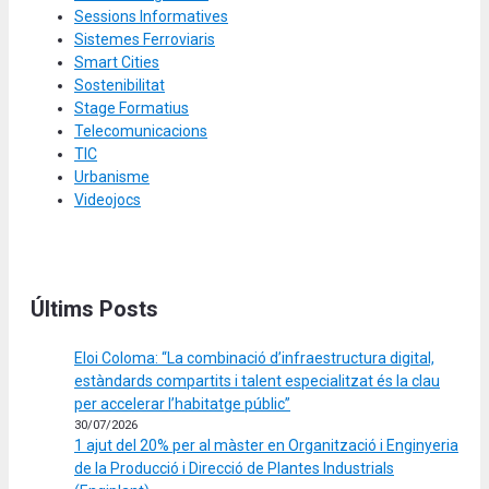
Sessions Informatives
Sistemes Ferroviaris
Smart Cities
Sostenibilitat
Stage Formatius
Telecomunicacions
TIC
Urbanisme
Videojocs
Últims Posts
Eloi Coloma: “La combinació d’infraestructura digital,
estàndards compartits i talent especialitzat és la clau
per accelerar l’habitatge públic”
30/07/2026
1 ajut del 20% per al màster en Organització i Enginyeria
de la Producció i Direcció de Plantes Industrials