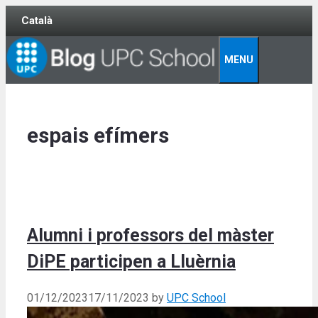
Skip
Català
to
content
MENU
espais efímers
Alumni i professors del màster
DiPE participen a Lluèrnia
01/12/2023
17/11/2023
by
UPC School