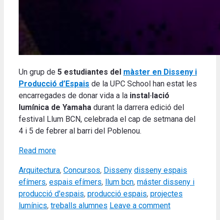
Un grup de
5 estudiantes del
màster en Disseny i
Producció d’Espais
de la UPC School han estat les
encarregades de donar vida a la
instal·lació
lumínica de Yamaha
durant la darrera edició del
festival Llum BCN, celebrada el cap de setmana del
4 i 5 de febrer al barri del Poblenou.
Read more
Categories
Tags
Arquitectura
,
Concursos
,
Disseny
disseny espais
efímers
,
espais efímers
,
llum bcn
,
máster disseny i
producció d'espais
,
producció espais
,
projectes
lumínics
,
treballs alumnes
Leave a comment