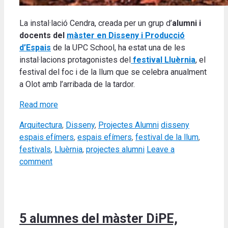
La instal·lació Cendra, creada per un grup d’
alumni i
docents del
màster en Disseny i Producció
d’Espais
de la UPC School, ha estat una de les
instal·lacions protagonistes del
festival Lluèrnia
, el
festival del foc i de la llum que se celebra anualment
a Olot amb l’arribada de la tardor.
Read more
Categories
Tags
Arquitectura
,
Disseny
,
Projectes Alumni
disseny
espais efímers
,
espais efímers
,
festival de la llum
,
festivals
,
Lluèrnia
,
projectes alumni
Leave a
comment
5 alumnes del màster DiPE,