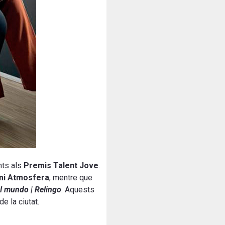
ts als
Premis Talent Jove
.
mi Atmosfera
, mentre que
l mundo | Relingo
. Aquests
e la ciutat.