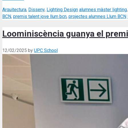
Categories
Tags
Arquitectura
,
Disseny
,
Lighting Design
alumnes màster lighting
BCN
,
premis talent jove llum bcn
,
projectes alumnes Llum BCN
Loominiscència guanya el premi
12/02/2025
by
UPC School