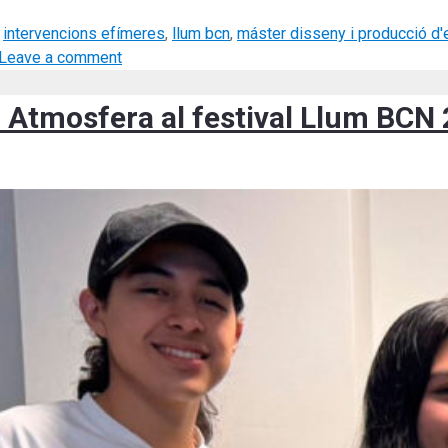
,
intervencions efímeres
,
llum bcn
,
máster disseny i producció d'
Leave a comment
 Atmosfera al festival Llum BCN