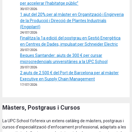
per accelerar l’habitatge públic”
30/07/2026
1 ajut del 20% per al màster en Organització i Enginyeria
de la Producció i Direcció de Plantes Industrials
(Engiplant)
24/07/2026
Finalitza la 1a edició del postgrau en Gestió Energètica
en Centres de Dades, impulsat per Schneider Electric
20/07/2026
Beques Santander: ajuts de 300 € per cursar
microcredencials universitàries a la UPC School
20/07/2026
2 ajuts de 2.500 € del Port de Barcelona per al màster
Executive en Supply Chain Management
17/07/2026
Màsters, Postgraus i Cursos
La UPC School t’ofereix un extens catàleg de màsters, postgraus i
cursos d'especialització d’enfocament professional, adaptats a les