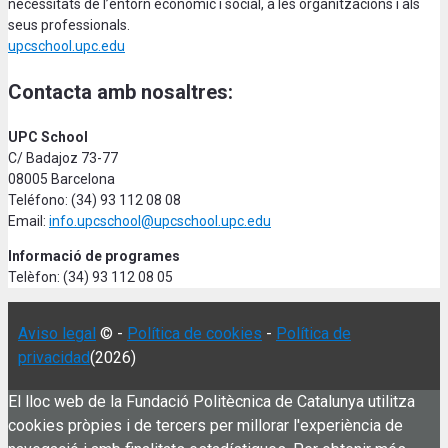
necessitats de l’entorn econòmic i social, a les organitzacions i als
seus professionals.
upcschool.upc.edu
Contacta amb nosaltres:
UPC School
C/ Badajoz 73-77
08005 Barcelona
Teléfono: (34) 93 112 08 08
Email:
info.upcschool@upcschool.upc.edu
Informació de programes
Telèfon: (34) 93 112 08 05
Aviso legal
© -
Política de cookies
-
Política de
privacidad
(2026)
El lloc web de la Fundació Politècnica de Catalunya utilitza
cookies pròpies i de tercers per millorar l'experiència de