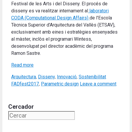
Festival de les Arts i del Disseny. El procés de
disseny es va realitzar internament al
laboratori
CODA (Computational Design Affairs)
de l’Escola
Tècnica Superior d’Arquitectura del Vallès (ETSAV),
exclusivament amb eines i estratègies ensenyades
al màster, inclòs el programari Wintess,
desenvolupat pel director acadèmic del programa
Ramon Sastre.
Read more
Categories
Tags
Arquitectura
,
Disseny
,
Innovació
,
Sostenibilitat
FADfest2017
,
Parametric design
Leave a comment
Cercador