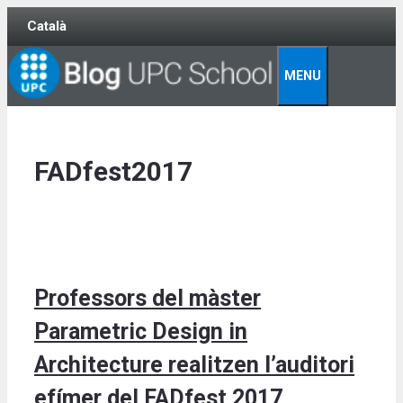
Skip
Català
to
content
MENU
FADfest2017
Professors del màster
Parametric Design in
Architecture realitzen l’auditori
efímer del FADfest 2017