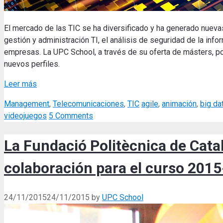
El mercado de las TIC se ha diversificado y ha generado nuev
gestión y administración TI, el análisis de seguridad de la inf
empresas. La UPC School, a través de su oferta de másters, po
nuevos perfiles.
Leer más
Categories
Tags
Management
,
Telecomunicaciones
,
TIC
agile
,
animación
,
big da
videojuegos
5 Comments
La Fundació Politècnica de Cat
colaboración para el curso 201
24/11/2015
24/11/2015
by
UPC School