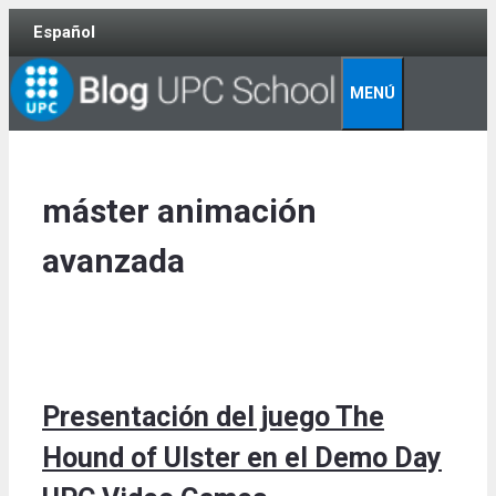
Skip
Español
to
content
MENÚ
máster animación
avanzada
Presentación del juego The
Hound of Ulster en el Demo Day