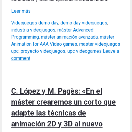
Leer más
Categories
Tags
Videojuegos
demo day
,
demo day videojuegos
,
industria videojuegos
,
máster Advanced
Programming
,
máster animación avanzada
,
máster
Animation for AAA Video games
,
master videojuegos
upc
,
proyecto videojuegos
,
upc videogames
Leave a
comment
C. López y M. Pagès: «En el
máster crearemos un corto que
adapte las técnicas de
animación 2D y 3D al nuevo