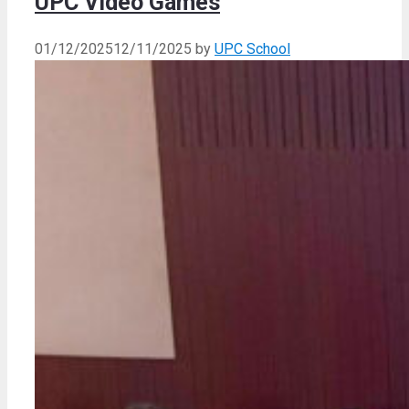
UPC Video Games
01/12/2025
12/11/2025
by
UPC School