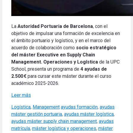
La
Autoridad Portuaria de Barcelona
, con el
objetivo de impulsar una formación de excelencia en
el ámbito portuario y logístico, y en el marco del
acuerdo de colaboración como
socio estratégico
del máster Executive en Supply Chain
Management. Operaciones y Logística
de la UPC
School, presenta un programa de
4 ayudas de
2.500 €
para cursar este máster durante el curso
académico 2025-2026.
Leer más
Categories
Tags
Logística
,
Management
ayudas formación
,
ayudas
máster gestión portuaria
,
ayudas máster logística
,
ayudas máster supply chain management
,
ayudas
matrícula
,
máster logística y operaciones
,
máster