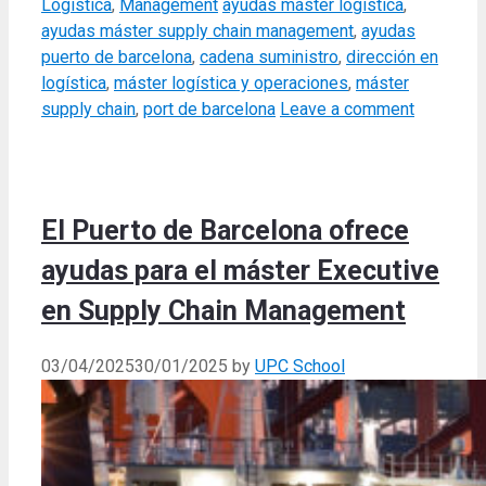
Categories
Tags
Logística
,
Management
ayudas máster logística
,
ayudas máster supply chain management
,
ayudas
puerto de barcelona
,
cadena suministro
,
dirección en
logística
,
máster logística y operaciones
,
máster
supply chain
,
port de barcelona
Leave a comment
El Puerto de Barcelona ofrece
ayudas para el máster Executive
en Supply Chain Management
03/04/2025
30/01/2025
by
UPC School