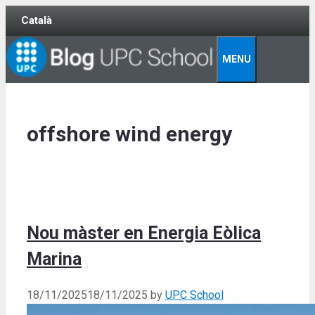
Skip
Català
to
content
MENU
offshore wind energy
Nou màster en Energia Eòlica
Marina
18/11/2025
18/11/2025
by
UPC School