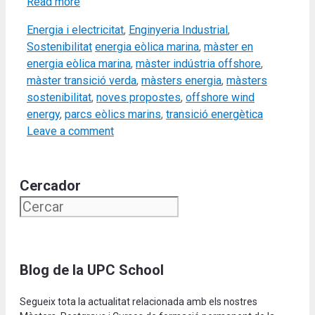
Read more
Categories
Energia i electricitat
,
Enginyeria Industrial
,
Tags
Sostenibilitat
energia eòlica marina
,
màster en
energia eòlica marina
,
màster indústria offshore
,
màster transició verda
,
màsters energia
,
màsters
sostenibilitat
,
noves propostes
,
offshore wind
energy
,
parcs eòlics marins
,
transició energètica
Leave a comment
Cercador
Blog de la UPC School
Segueix tota la actualitat relacionada amb els nostres