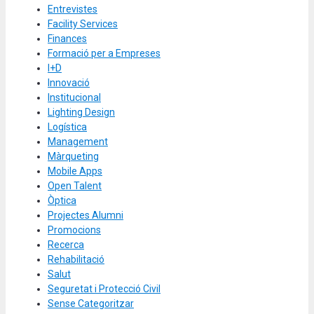
Entrevistes
Facility Services
Finances
Formació per a Empreses
I+D
Innovació
Institucional
Lighting Design
Logística
Management
Màrqueting
Mobile Apps
Open Talent
Òptica
Projectes Alumni
Promocions
Recerca
Rehabilitació
Salut
Seguretat i Protecció Civil
Sense Categoritzar