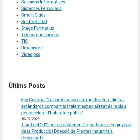
Sessions Informatives
Sistemes Ferroviaris
Smart Cities
Sostenibilitat
Stage Formatius
Telecomunicacions
TIC
Urbanisme
Videojocs
Últims Posts
Eloi Coloma: “La combinació d’infraestructura digital,
estàndards compartits i talent especialitzat és la clau
per accelerar l’habitatge públic”
30/07/2026
1 ajut del 20% per al màster en Organització i Enginyeria
de la Producció i Direcció de Plantes Industrials
(Engiplant)