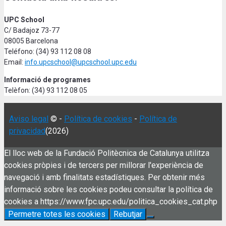
UPC School
C/ Badajoz 73-77
08005 Barcelona
Teléfono: (34) 93 112 08 08
Email:
info.upcschool@upcschool.upc.edu
Informació de programes
Telèfon: (34) 93 112 08 05
Aviso legal
© -
Política de cookies
-
Política de
privacidad
(2026)
El lloc web de la Fundació Politècnica de Catalunya utilitza
cookies pròpies i de tercers per millorar l'experiència de
navegació i amb finalitats estadístiques. Per obtenir més
informació sobre les cookies podeu consultar la política de
cookies a https://www.fpc.upc.edu/politica_cookies_cat.php
Permetre totes les cookies
Rebutjar