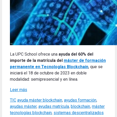
La UPC School ofrece una
ayuda del 60% del
importe de la matrícula del
máster de formación
permanente en Tecnologías Blockchain
, que se
iniciará el 18 de octubre de 2023 en doble
modalidad: semipresencial y en línea.
Leer más
Categories
Tags
TIC
ayuda máster blockchain
,
ayudas formación
,
ayudas máster
,
ayudas matrícula
,
blockchain
,
máster
tecnologías blockchain
,
sistemas descentralizados