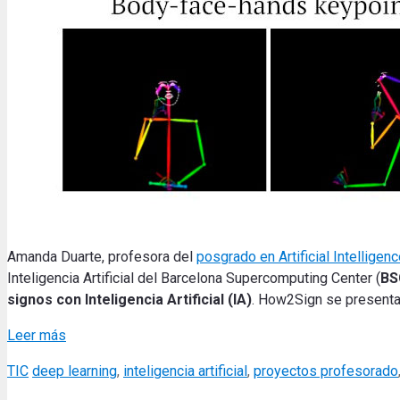
Amanda Duarte, profesora del
posgrado en Artificial Intellige
Inteligencia Artificial del Barcelona Supercomputing Center (
BS
signos con Inteligencia Artificial (IA)
. How2Sign se presentar
Leer más
Categories
Tags
TIC
deep learning
,
inteligencia artificial
,
proyectos profesorado