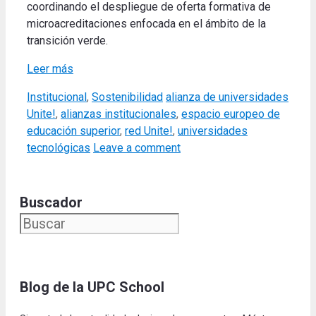
coordinando el despliegue de oferta formativa de
microacreditaciones enfocada en el ámbito de la
transición verde
.
Leer más
Categories
Tags
Institucional
,
Sostenibilidad
alianza de universidades
Unite!
,
alianzas institucionales
,
espacio europeo de
educación superior
,
red Unite!
,
universidades
tecnológicas
Leave a comment
Buscador
Blog de la UPC Schoo
l