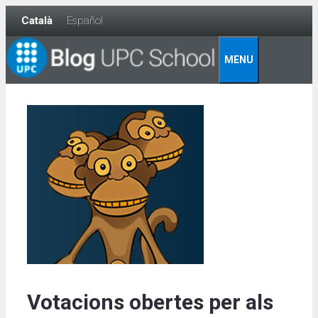
Skip
Català
Español
to
content
MENU
Votacions obertes per als