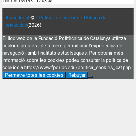
Telèfon: (34) 93 112 08 05
Aviso legal
© -
Política de cookies
-
Política de
privacidad
(2026)
El lloc web de la Fundació Politècnica de Catalunya utilitza
cookies pròpies i de tercers per millorar l'experiència de
navegació i amb finalitats estadístiques. Per obtenir més
informació sobre les cookies podeu consultar la política de
cookies a https://www.fpc.upc.edu/politica_cookies_cat.php
Permetre totes les cookies
Rebutjar