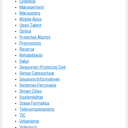
Logística
Management
Màrqueting
Mobile Apps
Open Talent
Òptica
Projectes Alumni
Promocions
Recerca
Rehabilitació
Salut
Seguretat i Protecció Civil
Sense Categoritzar
Sessions Informatives
Sistemes Ferroviaris
Smart Cities
Sostenibilitat
Stage Formatius
Telecomunicacions
TIC
Urbanisme
Videojocs