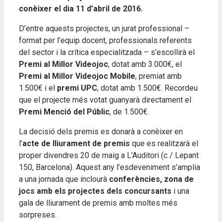
conèixer el dia 11 d’abril de 2016.
D’entre aquests projectes, un jurat professional –
format per l’equip docent, professionals referents
del sector i la crítica especialitzada – s’escollirà el
Premi al Millor Videojoc
, dotat amb 3.000€, el
Premi al Millor Videojoc Mobile
, premiat amb
1.500€ i el
premi UPC
, dotat amb 1.500€. Recordeu
que el projecte més votat guanyarà directament el
Premi Menció del Públic
, de 1.500€.
La decisió dels premis es donarà a conèixer en
l’
acte de lliurament de premis
que es realitzarà el
proper divendres 20 de maig a L’Auditori (c / Lepant
150, Barcelona). Aquest any l’esdeveniment s’amplia
a una jornada que inclourà
conferències, zona de
jocs amb els projectes dels concursants
i una
gala de lliurament de premis amb moltes més
sorpreses.