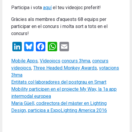
Participa i vota
aquí
el teu videojoc preferit!
Gràcies als membres d’aquests 68 equips per
participar en el concurs i molta sort a tots en el
concurs!
LinkedIn
Bluesky
Facebook
WhatsApp
Email
Categories
Tags
Mobile Apps
,
Videojocs
concurs 3hma
,
concurs
videojocs
,
Three Headed Monkey Awards
,
votacions
3hma
Entitats col·laboradores del postgrau en Smart
Mobility participen en el projecte My Way, la 1a app
intermodal europea
Maria Güell, codirectora del màster en Lighting
Design, participa a ExpoLighting America 2016