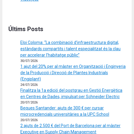
Últims Posts
Eloi Coloma: “La combinació d’infraestructura digital,
estàndards compartits i talent especialitzat és la clau
per accelerar l’habitatge públic”
30/07/2026
1 ajut del 20% per al màster en Organització i Enginyeria
de la Producció i Direcció de Plantes Industrials
(Engiplant)
24/07/2026
Finalitza la 1a edició del postgrau en Gestió Energètica
en Centres de Dades, impulsat per Schneider Electric
20/07/2026
Beques Santander: ajuts de 300 € per cursar
microcredencials universitàries a la UPC School
20/07/2026
2 ajuts de 2.500 € del Port de Barcelona per al màster
Executive en Supply Chain Management