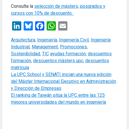
Consulta la
selección de másters, posgrados y
cursos con 10% de descuento.
LinkedIn
Bluesky
Facebook
WhatsApp
Email
Categories
Arquitectura
,
Ingeniería
,
Ingeniería Civil
,
Ingeniería
Industrial
,
Management
,
Promociones
,
Tags
Sostenibilidad
,
TIC
ayudas formación
,
descuentos
formación
,
descuentos másters upc
,
descuentos
matrícula
La UPC School y SENATI inician una nueva edición
del Máster Internacional Ejecutivo en Administración
y Dirección de Empresas
El ranking de Taiwán sitúa la UPC entre las 125
mejores universidades del mundo en ingeniería