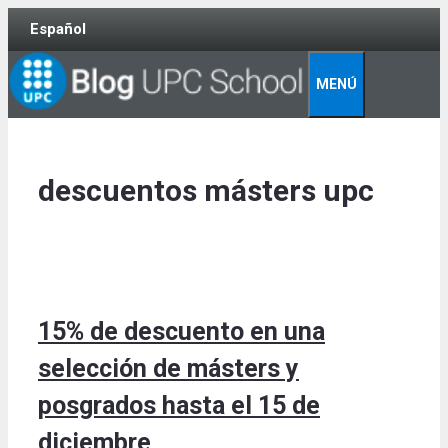
Skip
Español
to
content
MENÚ
descuentos másters upc
15% de descuento en una
selección de másters y
posgrados hasta el 15 de
diciembre