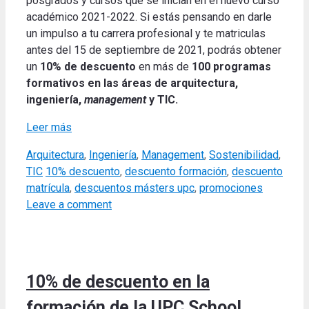
posgrados y cursos que se inician en el nuevo curso
académico 2021-2022. Si estás pensando en darle
un impulso a tu carrera profesional y te matriculas
antes del 15 de septiembre de 2021, podrás obtener
un
10% de descuento
en más de
100 programas
formativos en las áreas de arquitectura,
ingeniería,
management
y TIC.
Leer más
Categories
Arquitectura
,
Ingeniería
,
Management
,
Sostenibilidad
,
Tags
TIC
10% descuento
,
descuento formación
,
descuento
matrícula
,
descuentos másters upc
,
promociones
Leave a comment
10% de descuento en la
formación de la UPC School