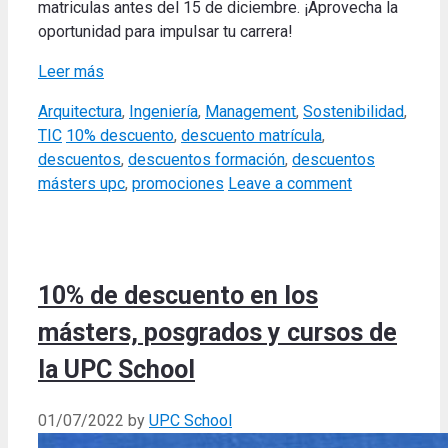
matriculas antes del 15 de diciembre. ¡Aprovecha la
oportunidad para impulsar tu carrera!
Leer más
Categories
Arquitectura
,
Ingeniería
,
Management
,
Sostenibilidad
,
Tags
TIC
10% descuento
,
descuento matrícula
,
descuentos
,
descuentos formación
,
descuentos
másters upc
,
promociones
Leave a comment
10% de descuento en los
másters, posgrados y cursos de
la UPC School
01/07/2022
by
UPC School