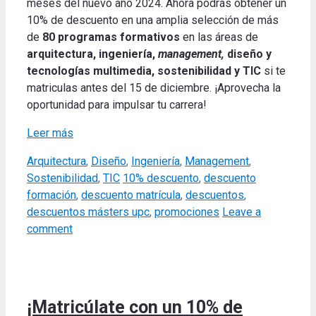
meses del nuevo año 2024. Ahora podrás obtener un
10% de descuento en una amplia selección de más
de
80 programas formativos
en las áreas de
arquitectura, ingeniería,
management,
diseño y
tecnologías multimedia, sostenibilidad y TIC
si te
matriculas antes del 15 de diciembre. ¡Aprovecha la
oportunidad para impulsar tu carrera!
Leer más
Categories
Arquitectura
,
Diseño
,
Ingeniería
,
Management
,
Tags
Sostenibilidad
,
TIC
10% descuento
,
descuento
formación
,
descuento matrícula
,
descuentos
,
descuentos másters upc
,
promociones
Leave a
comment
¡Matricúlate con un 10% de