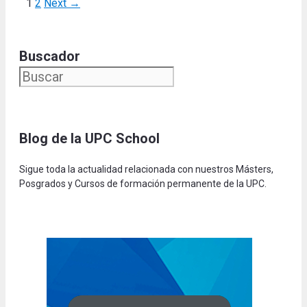
Page
Page
1
2
Next
→
Buscador
Blog de la UPC Schoo
l
Sigue toda la actualidad relacionada con nuestros Másters,
Posgrados y Cursos de formación permanente de la UPC.