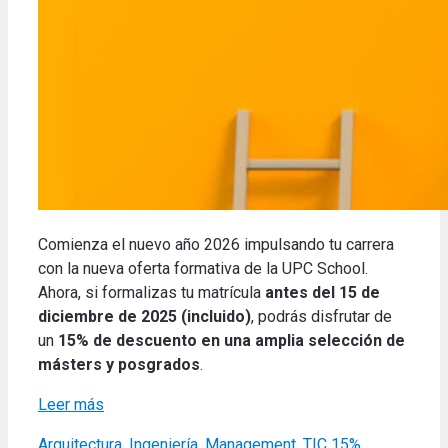
Comienza el nuevo año 2026 impulsando tu carrera
con la nueva oferta formativa de la UPC School.
Ahora, si formalizas tu matrícula
antes del 15 de
diciembre de 2025 (incluido)
, podrás disfrutar de
un
15% de descuento
en una amplia selección de
másters y posgrados
.
Leer más
Categories
Tags
Arquitectura
,
Ingeniería
,
Management
,
TIC
15%