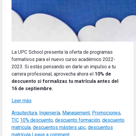
La UPC School presenta la oferta de programas
formativos para el nuevo curso académico 2022-
2023. Si estás pensando en darle un impulso a tu
carrera profesional, aprovecha ahora el
10% de
descuento
si formalizas tu matrícula antes del
16 de septiembre.
Leer más
Categories
Arquitectura
,
Ingeniería
,
Management
,
Promociones
,
Tags
TIC
10% descuento
,
descuento formación
,
descuento
matrícula
,
descuentos másters upc
,
descuentos
matrícula
Leave a comment