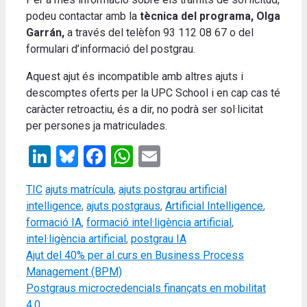
podeu contactar amb la
tècnica del programa, Olga
Garrán,
a través del telèfon 93 112 08 67 o del
formulari d’informació del postgrau.
Aquest ajut és incompatible amb altres ajuts i
descomptes oferts per la UPC School i en cap cas té
caràcter retroactiu, és a dir, no podrà ser sol·licitat
per persones ja matriculades.
LinkedIn
Bluesky
Facebook
WhatsApp
Email
Categories
Tags
TIC
ajuts matrícula
,
ajuts postgrau artificial
intelligence
,
ajuts postgraus
,
Artificial Intelligence
,
formació IA
,
formació intel·ligència artificial
,
intel·ligència artificial
,
postgrau IA
Ajut del 40% per al curs en Business Process
Management (BPM)
Postgraus microcredencials finançats en mobilitat
4.0