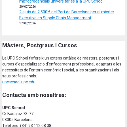
microcredencials universitàries a la UPC School
20/07/2026
2 ajuts de 2.500 € del Port de Barcelona per al màster
Executive en Supply Chain Management
17/07/2026
Màsters, Postgraus i Cursos
La UPC School t’ofereix un extens catàleg de màsters, postgraus i
cursos d'especialització d’enfocament professional, adaptats a les
necessitats de l’entorn econòmic i social, a les organitzacions i als
seus professionals.
upcschool.upc.edu
Contacta amb nosaltres:
UPC School
C/ Badajoz 73-77
08005 Barcelona
Teléfono: (34) 93 112 08 08