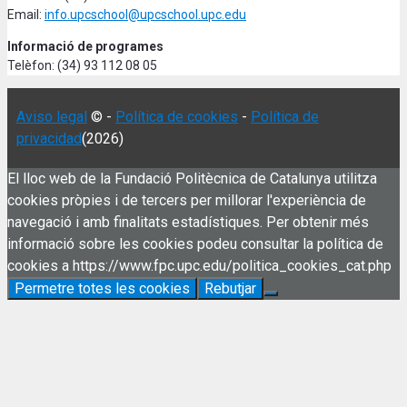
Email:
info.upcschool@upcschool.upc.edu
Informació de programes
Telèfon: (34) 93 112 08 05
Aviso legal
© -
Política de cookies
-
Política de
privacidad
(2026)
El lloc web de la Fundació Politècnica de Catalunya utilitza
cookies pròpies i de tercers per millorar l'experiència de
navegació i amb finalitats estadístiques. Per obtenir més
informació sobre les cookies podeu consultar la política de
cookies a https://www.fpc.upc.edu/politica_cookies_cat.php
Permetre totes les cookies
Rebutjar