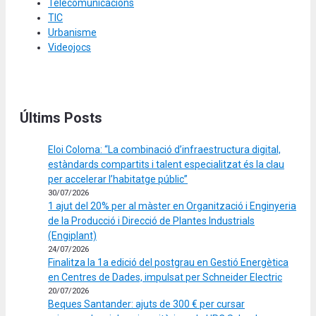
Telecomunicacions
TIC
Urbanisme
Videojocs
Últims Posts
Eloi Coloma: “La combinació d’infraestructura digital,
estàndards compartits i talent especialitzat és la clau
per accelerar l’habitatge públic”
30/07/2026
1 ajut del 20% per al màster en Organització i Enginyeria
de la Producció i Direcció de Plantes Industrials
(Engiplant)
24/07/2026
Finalitza la 1a edició del postgrau en Gestió Energètica
en Centres de Dades, impulsat per Schneider Electric
20/07/2026
Beques Santander: ajuts de 300 € per cursar