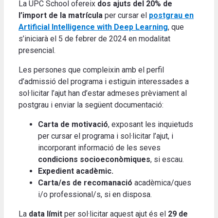
La UPC School ofereix
dos ajuts del 20% de
l’import de la matrícula
per cursar el
postgrau en
Artificial Intelligence with Deep Learning
, que
s’iniciarà el 5 de febrer de 2024 en modalitat
presencial.
Les persones que compleixin amb el perfil
d’admissió del programa i estiguin interessades a
sol·licitar l’ajut han d’estar admeses prèviament al
postgrau i enviar la següent documentació:
Carta de motivació
, exposant les inquietuds
per cursar el programa i sol·licitar l’ajut, i
incorporant informació de les seves
condicions socioeconòmiques
, si escau.
Expedient acadèmic.
Carta/es de recomanació
acadèmica/ques
i/o professional/s, si en disposa.
La
data límit
per sol·licitar aquest ajut és el
29 de