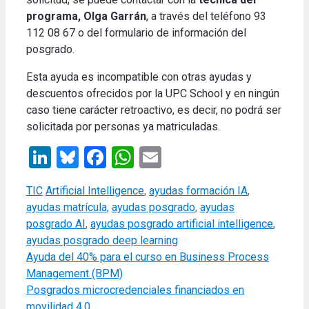
programa, Olga Garrán
, a través del teléfono 93
112 08 67 o del formulario de información del
posgrado.
Esta ayuda es incompatible con otras ayudas y
descuentos ofrecidos por la UPC School y en ningún
caso tiene carácter retroactivo, es decir, no podrá ser
solicitada por personas ya matriculadas.
LinkedIn
Bluesky
Facebook
WhatsApp
Email
Categories
Tags
TIC
Artificial Intelligence
,
ayudas formación IA
,
ayudas matrícula
,
ayudas posgrado
,
ayudas
posgrado AI
,
ayudas posgrado artificial intelligence
,
ayudas posgrado deep learning
Ayuda del 40% para el curso en Business Process
Management (BPM)
Posgrados microcredenciales financiados en
movilidad 4.0