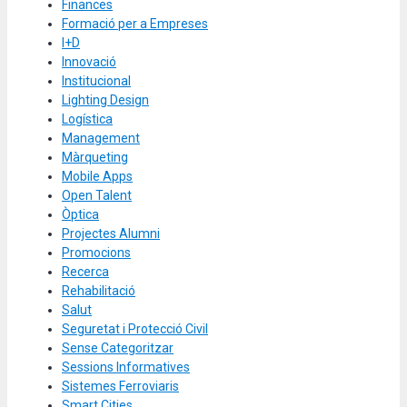
Finances
Formació per a Empreses
I+D
Innovació
Institucional
Lighting Design
Logística
Management
Màrqueting
Mobile Apps
Open Talent
Òptica
Projectes Alumni
Promocions
Recerca
Rehabilitació
Salut
Seguretat i Protecció Civil
Sense Categoritzar
Sessions Informatives
Sistemes Ferroviaris
Smart Cities