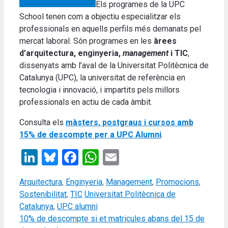
Els programes de la UPC
School tenen com a objectiu especialitzar els
professionals en aquells perfils més demanats pel
mercat laboral. Són programes en les
àrees
d’arquitectura, enginyeria,
management
i TIC
,
dissenyats amb l’aval de la Universitat Politècnica de
Catalunya (UPC), la universitat de referència en
tecnologia i innovació, i impartits pels millors
professionals en actiu de cada àmbit.
Consulta els
màsters, postgraus i cursos amb
15% de descompte per a UPC Alumni
.
LinkedIn
Bluesky
Facebook
WhatsApp
Email
Categories
Arquitectura
,
Enginyeria
,
Management
,
Promocions
,
Tags
Sostenibilitat
,
TIC
Universitat Politècnica de
Catalunya
,
UPC alumni
10% de descompte si et matricules abans del 15 de