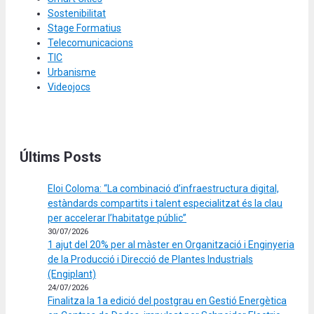
Sostenibilitat
Stage Formatius
Telecomunicacions
TIC
Urbanisme
Videojocs
Últims Posts
Eloi Coloma: “La combinació d’infraestructura digital,
estàndards compartits i talent especialitzat és la clau
per accelerar l’habitatge públic”
30/07/2026
1 ajut del 20% per al màster en Organització i Enginyeria
de la Producció i Direcció de Plantes Industrials
(Engiplant)
24/07/2026
Finalitza la 1a edició del postgrau en Gestió Energètica