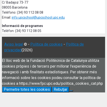
C/ Badajoz 73-77
08005 Barcelona
Teléfono: (34) 93 112 08 08
Email:
info.upcschool@upcschool.upc.edu
Informació de programes
Telèfon: (34) 93 112 08 05
Aviso legal
© -
Política de cookies
-
Política de
privacidad
(2026)
El lloc web de la Fundació Politècnica de Catalunya utilitza
cookies pròpies i de tercers per millorar l'experiència de
navegació i amb finalitats estadístiques. Per obtenir més
informació sobre les cookies podeu consultar la política de
cookies a https://www.fpc.upc.edu/politica_cookies_cat.php
Permetre totes les cookies
Rebutjar