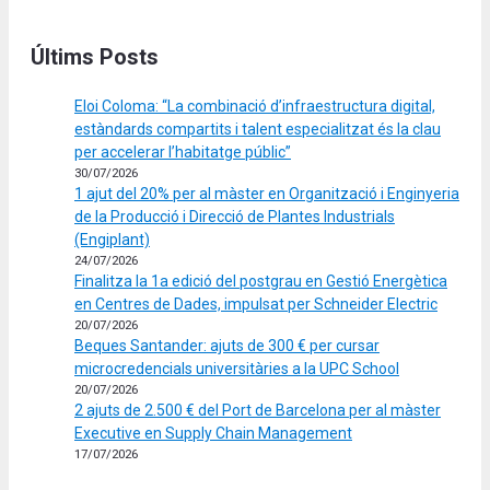
Últims Posts
Eloi Coloma: “La combinació d’infraestructura digital,
estàndards compartits i talent especialitzat és la clau
per accelerar l’habitatge públic”
30/07/2026
1 ajut del 20% per al màster en Organització i Enginyeria
de la Producció i Direcció de Plantes Industrials
(Engiplant)
24/07/2026
Finalitza la 1a edició del postgrau en Gestió Energètica
en Centres de Dades, impulsat per Schneider Electric
20/07/2026
Beques Santander: ajuts de 300 € per cursar
microcredencials universitàries a la UPC School
20/07/2026
2 ajuts de 2.500 € del Port de Barcelona per al màster
Executive en Supply Chain Management
17/07/2026