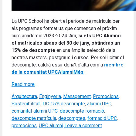
La UPC School ha obert el període de matrícula per
als programes formatius que comencen el pròxim
curs acadèmic 2023-2024. Ara,
si ets UPC Alumni i
et matricules abans del 30 de juny, obtindràs un
15% de descompte
en una àmplia selecció dels
nostres màsters, postgraus i cursos. Per sol·licitar el
descompte, caldrà estar dona’t d’alta com a
membre
de la comunitat UPCAlumniMés
.
Read more
Categories
Arquitectura
,
Enginyeria
,
Management
,
Promocions
,
Tags
Sostenibilitat
,
TIC
15% descompte
,
alumni UPC
,
comunitat alumni UPC
,
descompte formació
,
descompte matrícula
,
descomptes
,
formació UPC
,
promocions
,
UPC alumni
Leave a comment