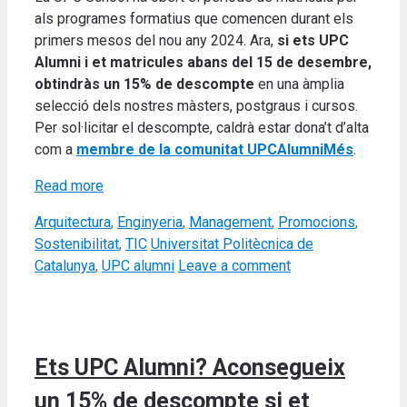
als programes formatius que comencen durant els
primers mesos del nou any 2024. Ara,
si ets UPC
Alumni i et matricules abans del 15 de desembre,
obtindràs un 15% de descompte
en una àmplia
selecció dels nostres màsters, postgraus i cursos.
Per sol·licitar el descompte, caldrà estar dona’t d’alta
com a
membre de la comunitat UPCAlumniMés
.
Read more
Categories
Arquitectura
,
Enginyeria
,
Management
,
Promocions
,
Tags
Sostenibilitat
,
TIC
Universitat Politècnica de
Catalunya
,
UPC alumni
Leave a comment
Ets UPC Alumni? Aconsegueix
un 15% de descompte si et