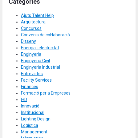
Categories
Ajuts Talent Help
Arquitectura
Concursos
Convenis de col·laboració
Disseny
Energia i electricitat
Enginyeria
Enginyeria Civil
Enginyeria Industrial
Entrevistes
Facility Services
Finances
Formació per a Empreses
I+D
Innovació
Institucional
Lighting Design
Logística
Management