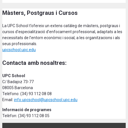
Màsters, Postgraus i Cursos
La UPC School t’ofereix un extens catàleg de màsters, postgraus i
cursos d'especialització d’enfocament professional, adaptats a les
necessitats de l’entorn econòmic i social, a les organitzacions i als
seus professionals.
upcschool.upc.edu
Contacta amb nosaltres:
UPC School
C/ Badajoz 73-77
08005 Barcelona
Teléfono: (34) 93 112 08 08
Email:
info.upcschool@upcschool.upc.edu
Informació de programes
Telèfon: (34) 93 112 08 05