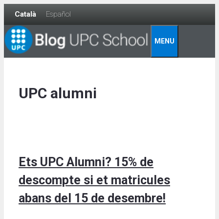
Skip
Català
Español
to
content
MENU
UPC alumni
Ets UPC Alumni? 15% de
descompte si et matricules
abans del 15 de desembre!