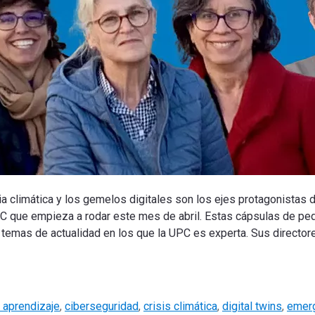
cia climática y los gemelos digitales son los ejes protagonistas
UPC que empieza a rodar este mes
de abril.
Estas cápsulas de peq
e temas de actualidad en los que la UPC es experta.
Sus director
 aprendizaje
,
ciberseguridad
,
crisis climática
,
digital twins
,
emerg