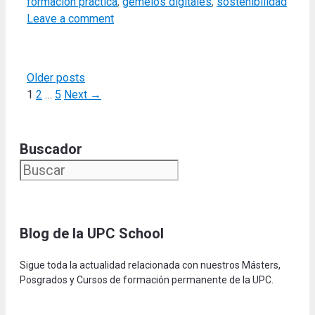
formación práctica
,
gemelos digitales
,
sostenibilidad
Leave a comment
Older posts
Page
Page
Page
1
2
…
5
Next
→
Buscador
Blog de la UPC Schoo
l
Sigue toda la actualidad relacionada con nuestros Másters,
Posgrados y Cursos de formación permanente de la UPC.