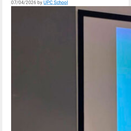
07/04/2026
by
UPC School