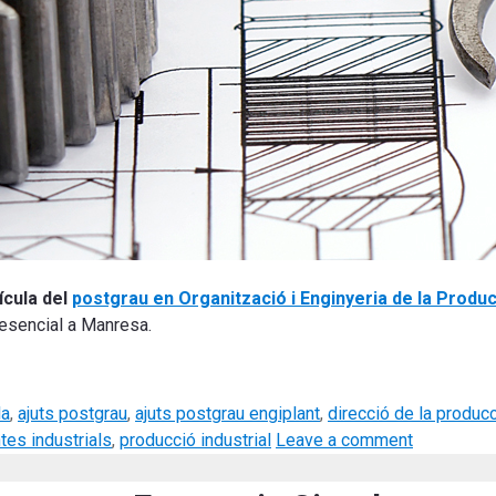
ícula del
postgrau en Organització i Enginyeria de la Produc
resencial a Manresa.
la
,
ajuts postgrau
,
ajuts postgrau engiplant
,
direcció de la producc
tes industrials
,
producció industrial
Leave a comment