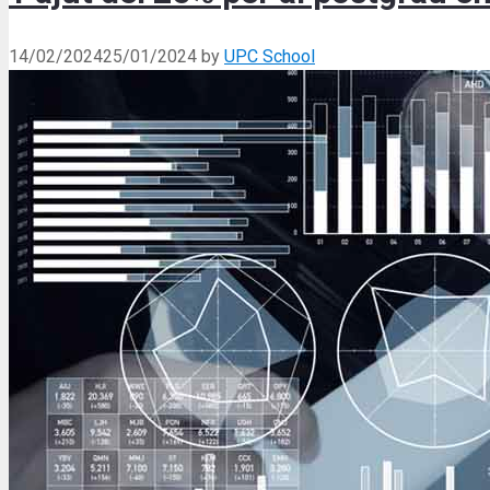
14/02/2024
25/01/2024
by
UPC School