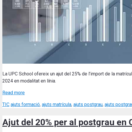
La UPC School ofereix un ajut del 25% de l’import de la matrícu
2024 en modalitat en línia.
Read more
Categories
Tags
TIC
ajuts formació
,
ajuts matrícula
,
ajuts postgrau
,
ajuts postgr
Ajut del 20% per al postgrau en 