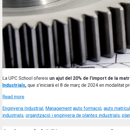
La UPC School ofereix
un ajut del 20% de l’import de la matr
Industrials
,
que s’iniciarà el 8 de març de 2024 en modalitat p
Read more
Categories
Tags
Enginyeria Industrial
,
Management
ajuts formació
,
ajuts matrícu
industrials
,
organització i enginyeria de plantes industrials
,
plan