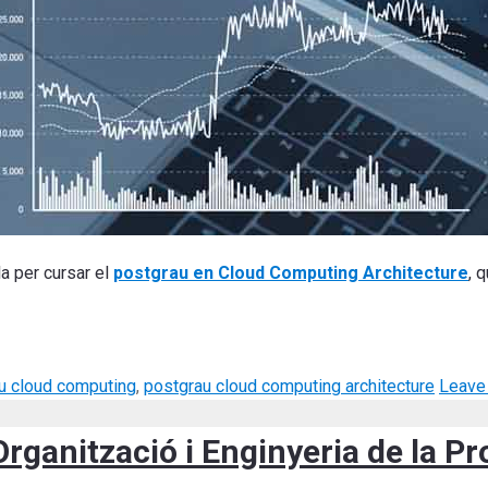
la per cursar el
postgrau en Cloud Computing Architecture
, 
au cloud computing
,
postgrau cloud computing architecture
Leave
Organització i Enginyeria de la Pr