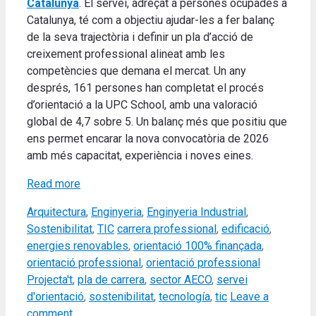
Catalunya
. El servei, adreçat a persones ocupades a
Catalunya, té com a objectiu ajudar-les a fer balanç
de la seva trajectòria i definir un pla d’acció de
creixement professional alineat amb les
competències que demana el mercat. Un any
després, 161 persones han completat el procés
d’orientació a la UPC School, amb una valoració
global de 4,7 sobre 5. Un balanç més que positiu que
ens permet encarar la nova convocatòria de 2026
amb més capacitat, experiència i noves eines.
Read more
Categories
Arquitectura
,
Enginyeria
,
Enginyeria Industrial
,
Tags
Sostenibilitat
,
TIC
carrera professional
,
edificació
,
energies renovables
,
orientació 100% finançada
,
orientació professional
,
orientació professional
Projecta't
,
pla de carrera
,
sector AECO
,
servei
d'orientació
,
sostenibilitat
,
tecnología
,
tic
Leave a
comment