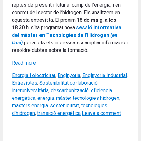
reptes de present i futur al camp de l’energia, i en
concret del sector de l’hidrogen. Els analitzem en
aquesta entrevista. El pròxim
15 de maig
,
a les
18.30
h
, s’ha programat nova
sessió informativa
del màster en Tecnologies de l’Hidrogen
(en
línia)
per a tots els interessats a ampliar informació i
resoldre dubtes sobre la formació.
Read more
Categories
Energia i electricitat
,
Enginyeria
,
Enginyeria Industrial
,
Tags
Entrevistes
,
Sostenibilitat
col·laboració
interuniversitària
,
descarbonització
,
eficiencia
energética
,
energia
,
màster tecnologies hidrogen
,
màsters energia
,
sostenibilitat
,
tecnologies
d'hidrogen
,
transició energètica
Leave a comment