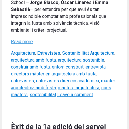
School —
Jorge Blasco, Óscar Linares i Emma
Sebastià
— per entendre per què avui és tan
imprescindible comptar amb professionals que
integrin la fusta amb solvència tècnica, visió
ambiental i criteri projectual.
Read more
Categories
Tags
Arquitectura
,
Entrevistes
,
Sostenibilitat
Arquitectura
,
arquitectura amb fusta
,
arquitectura sostenible
,
construir amb fusta
,
entorn construït
,
entrevista
directors màster en arquitectura amb fusta
,
entrevistes
,
entrevistes direcció acadèmica
,
màster
arquitectura amb fusta
,
masters arquitectura
,
nous
màsters
,
sostenibilitat
Leave a comment
Èxit de la 1a edició del servei