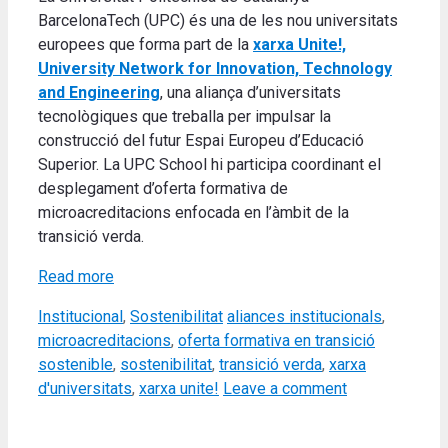
BarcelonaTech (UPC) és una de les nou universitats
europees que forma part de la
xarxa
Unite!,
University Network for Innovation, Technology
and Engineering
, una aliança d’universitats
tecnològiques que treballa per impulsar la
construcció del futur Espai Europeu d’Educació
Superior. La UPC School hi participa coordinant el
desplegament d’oferta formativa de
microacreditacions enfocada en l’àmbit de la
transició verda.
Read more
Categories
Tags
Institucional
,
Sostenibilitat
aliances institucionals
,
microacreditacions
,
oferta formativa en transició
sostenible
,
sostenibilitat
,
transició verda
,
xarxa
d'universitats
,
xarxa unite!
Leave a comment