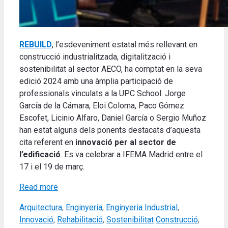
REBUILD
,
l’esdeveniment estatal més rellevant en
construcció industrialitzada, digitalització i
sostenibilitat al sector AECO, ha comptat en la seva
edició 2024 amb una àmplia participació de
professionals vinculats a la UPC School.
Jorge
García de la Cámara, Eloi Coloma, Paco Gómez
Escofet, Licinio Alfaro, Daniel García o Sergio Muñoz
han estat alguns dels ponents destacats d’aquesta
cita referent en
innovació per al sector de
l’edificació
.
Es va celebrar a IFEMA Madrid entre el
17 i el 19 de març
.
Read more
Categories
Arquitectura
,
Enginyeria
,
Enginyeria Industrial
,
Tags
Innovació
,
Rehabilitació
,
Sostenibilitat
Construcció
,