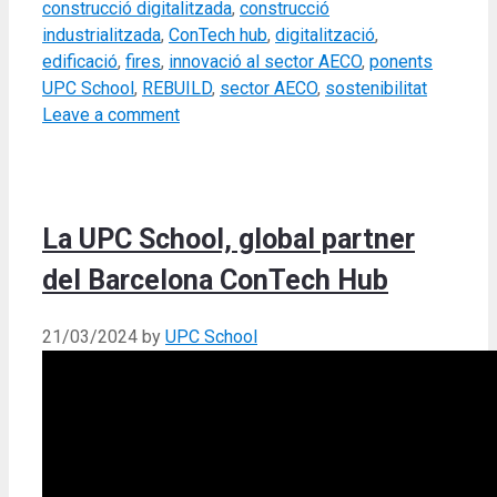
construcció digitalitzada
,
construcció
industrialitzada
,
ConTech hub
,
digitalització
,
edificació
,
fires
,
innovació al sector AECO
,
ponents
UPC School
,
REBUILD
,
sector AECO
,
sostenibilitat
Leave a comment
La UPC School, global partner
del Barcelona ConTech Hub
21/03/2024
by
UPC School