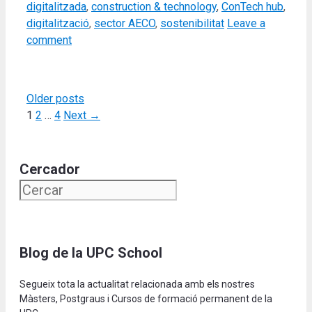
digitalitzada
,
construction & technology
,
ConTech hub
,
digitalització
,
sector AECO
,
sostenibilitat
Leave a
comment
Older posts
Page
Page
Page
1
2
…
4
Next
→
Cercador
Blog de la UPC School
Segueix tota la actualitat relacionada amb els nostres
Màsters, Postgraus i Cursos de formació permanent de la