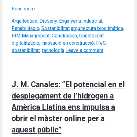
Read more
Categories
Arquitectura
,
Disseny
,
Enginyeria Industrial
,
Tags
Rehabilitació
,
Sostenibilitat
arquitectura bioclimática
,
BIM Management
,
Construcció
,
Construmat
,
digitalització
,
innovació en construcció
,
ITeC
,
sostenibilitat
,
tecnología
Leave a comment
J. M. Canales: “El potencial en el
desplegament de l’hidrogen a
Amèrica Llatina ens impulsa a
obrir el màster online per a
aquest públic”