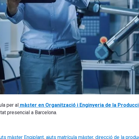
ula per al
màster en Organització i Enginyeria de la Producci
itat presencial a Barcelona.
juts màster Engiplant
,
ajuts matrícula màster
,
direcció de la produc