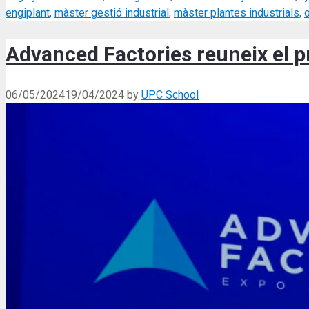
engiplant
,
màster gestió industrial
,
màster plantes industrials
,
o
Advanced Factories reuneix el p
06/05/2024
19/04/2024
by
UPC School