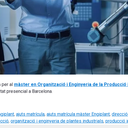
a per al
màster en Organització i Enginyeria de la Producció 
itat presencial a Barcelona.
ngiplant
,
ajuts matrícula
,
ajuts matrícula màster Engiplant
,
direcció
ucció
,
organització i enginyeria de plantes industrials
,
producció i