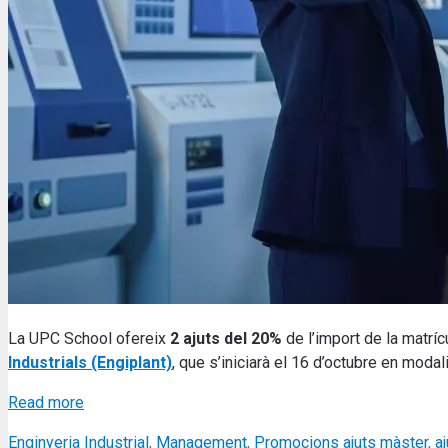
La UPC School ofereix
2 ajuts del 20%
de l’import de la matríc
Industrials (Engiplant)
, que s’iniciarà el 16 d’octubre en modal
Read more
Categories
Tags
Enginyeria Industrial
,
Management
,
Promocions
ajuts màster
,
a