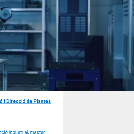
ó i Direcció de Plantes
ció industrial
,
màster