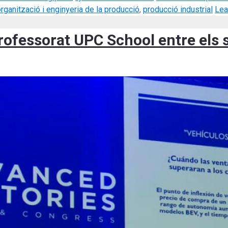
rganització i enginyeria de la producció
,
producció industrial
Lea
rofessorat UPC School entre els