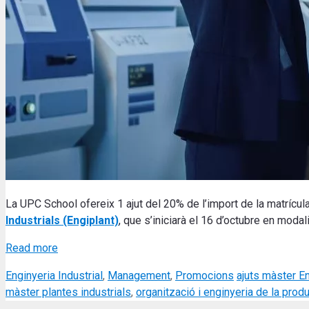
La UPC School ofereix 1 ajut del 20% de l’import de la matrícul
Industrials (Engiplant)
, que s’iniciarà el 16 d’octubre en modal
Read more
Categories
Tags
Enginyeria Industrial
,
Management
,
Promocions
ajuts màster E
màster plantes industrials
,
organització i enginyeria de la prod