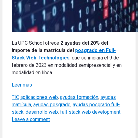
La UPC School ofrece
2 ayudas del 20% del
importe de la matrícula del
posgrado en Full-
Stack Web Technologies
, que se iniciará el 9 de
febrero de 2023 en modalidad semipresencial y en
modalidad en línea.
Leer más
Categories
Tags
TIC
aplicaciones web
,
ayudas formación
,
ayudas
matrícula
,
ayudas posgrado
,
ayudas posgrado full-
stack
,
desarrollo web
,
full-stack web development
Leave a comment