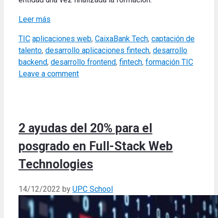
Leer más
Categories
Tags
TIC
aplicaciones web
,
CaixaBank Tech
,
captación de
talento
,
desarrollo aplicaciones fintech
,
desarrollo
backend
,
desarrollo frontend
,
fintech
,
formación TIC
Leave a comment
2 ayudas del 20% para el
posgrado en Full-Stack Web
Technologies
14/12/2022
by
UPC School