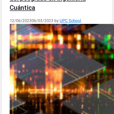
Cuántica
12/06/2023
06/03/2023
by
UPC School